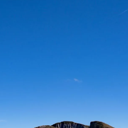
fundamentais para a
biodiversidade, o clima e a
água. O PL 364/2019 é um
ataque ao meio ambiente e
precisa ser barrado.
#ProtejaOsCamposDeA
ltitude