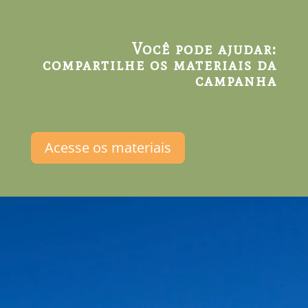
Você pode ajudar:
compartilhe os materiais da
campanha
Acesse os materiais
Os Campos de Altitude são
parte essencial de todos os
biomas brasileiros e