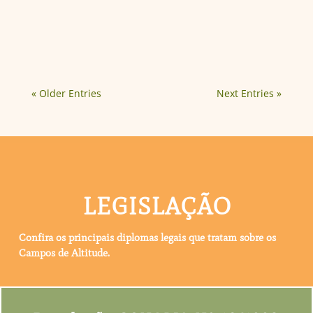
sustentáveis, como o turismo ecológico, os
Campos de Altitude se destacam pelos serviços
ecossistêmicos providos de forma gratuita e...
« Older Entries
Next Entries »
LEGISLAÇÃO
Confira os principais diplomas legais que tratam sobre os
Campos de Altitude.