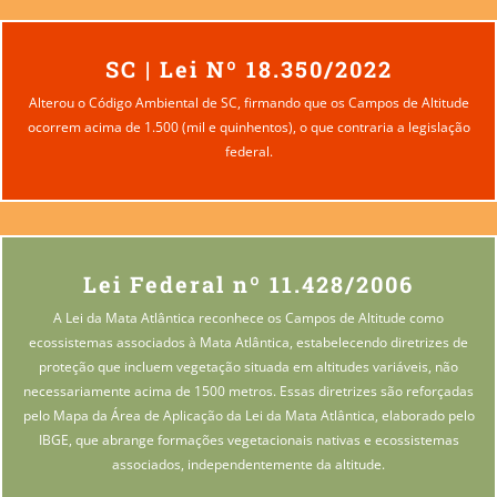
SC | Lei Nº 18.350/2022
Alterou o Código Ambiental de SC, firmando que os Campos de Altitude
ocorrem acima de 1.500 (mil e quinhentos), o que contraria a legislação
federal.
Lei Federal nº 11.428/2006
A Lei da Mata Atlântica reconhece os Campos de Altitude como
ecossistemas associados à Mata Atlântica, estabelecendo diretrizes de
proteção que incluem vegetação situada em altitudes variáveis, não
necessariamente acima de 1500 metros. Essas diretrizes são reforçadas
pelo Mapa da Área de Aplicação da Lei da Mata Atlântica, elaborado pelo
IBGE, que abrange formações vegetacionais nativas e ecossistemas
associados, independentemente da altitude.