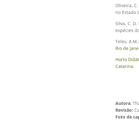
Oliveira, C.
no Estado d
Silva, C. D
espécies d
Teles, A.M.;
Rio de Jane
Horto Didá
Catarina.
Autora:
Th
Revisão:
Ca
Foto de ca