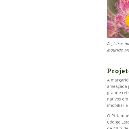
Registros da
Maurício M
Proje
A margarid
ameaçada p
grande ret
nativos em
imobiliári
O PL també
Código Est
de Altitude