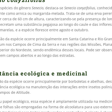
espécies do gênero
Senecio,
destaca-se
Senecio conyzifolius
, conheci
te como arnica ou margarida-melada. Trata-se de uma erva pere
r cerca de 60 cm de altura, caracterizando-se pela presença de lo
secretam uma substância pegajosa ao longo do caule e das inflores
amarelas, e a espécie floresce entre agosto e outubro.
ção da espécie ocorre principalmente em Santa Catarina e Rio Gran
m nos Campos de Cima da Serra e nas regiões das Missões, Plana
perior do Nordeste, sendo endêmica desses locais. Pode ser obse
 em campos abertos e ao longo das estradas.
tância ecológica e medicinal
ção da espécie ocorre principalmente por borboletas e abelhas, de
ância ecológica na manutenção das interações entre insetos polini
ampos de Altitude.
u papel ecológico, essa espécie é amplamente utilizada na medici
s e folhas são empregadas na forma de alcoolatura para uso extern