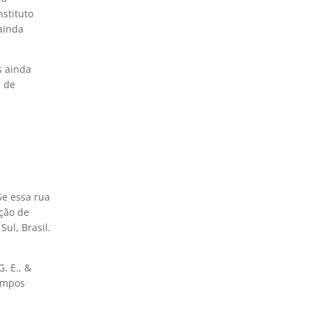
nstituto
 ainda
s ainda
m de
 Se essa rua
ção de
ul, Brasil.
G. E., &
ampos