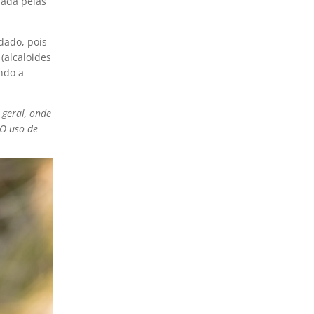
mada pelas
dado, pois
(alcaloides
ando a
 geral, onde
 O uso de