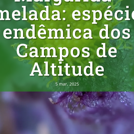
melada: espéci
endêmica dos
Campos de
Altitude
5 mar, 2025