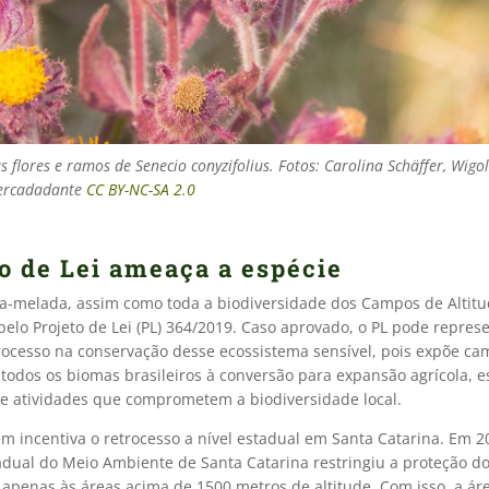
s flores e ramos de Senecio conyzifolius. Fotos: Carolina Schäffer, Wigo
ercadadante
CC BY-NC-SA 2.0
to de Lei ameaça a espécie
a-melada, assim como toda a biodiversidade dos Campos de Altitu
elo Projeto de Lei (PL) 364/2019. Caso aprovado, o PL pode repres
rocesso na conservação desse ecossistema sensível, pois expõe c
 todos os biomas brasileiros à conversão para expansão agrícola, 
a e atividades que comprometem a biodiversidade local.
m incentiva o retrocesso a nível estadual em Santa Catarina. Em 2
adual do Meio Ambiente de Santa Catarina restringiu a proteção 
 apenas às áreas acima de 1500 metros de altitude. Com isso, a ár