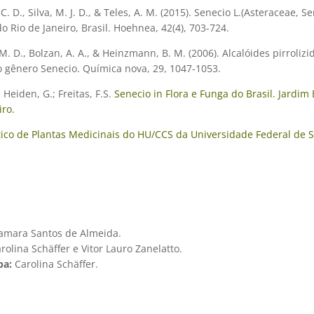
 C. D., Silva, M. J. D., & Teles, A. M. (2015). Senecio L.(Asteraceae, 
o Rio de Janeiro, Brasil. Hoehnea, 42(4), 703-724.
. M. D., Bolzan, A. A., & Heinzmann, B. M. (2006). Alcalóides pirroliz
o gênero Senecio. Química nova, 29, 1047-1053.
 Heiden, G.; Freitas, F.S.
Senecio in Flora e Funga do Brasil. Jardim
iro.
tico de Plantas Medicinais do HU/CCS da Universidade Federal de 
amara Santos de Almeida.
rolina Schäffer e Vitor Lauro Zanelatto.
pa:
Carolina Schäffer.