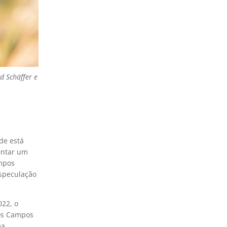
ld Schäffer e
de está
entar um
ampos
especulação
022, o
dos Campos
ea