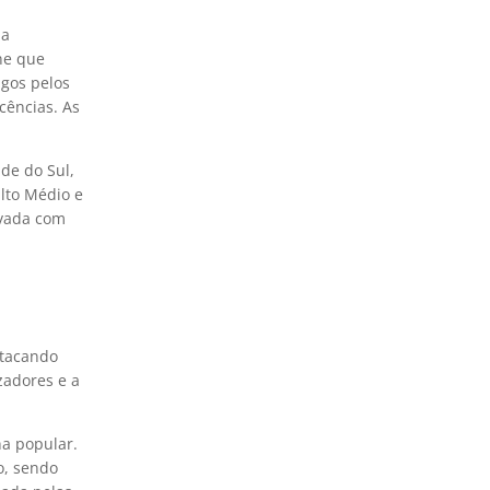
da
ne que
ngos pelos
cências. As
de do Sul,
lto Médio e
rvada com
stacando
zadores e a
na popular.
o, sendo