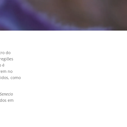
tro do
regiões
o é
rrem no
idos, como
Senecio
ados em