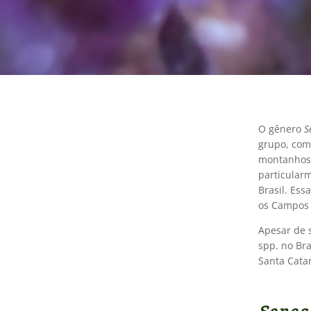
O gênero
S
grupo, com
montanhosa
particular
Brasil. Es
os Campos d
Apesar de 
spp. no Bra
Santa Catar
Senec