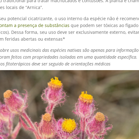
 tradicional para tratar machucados e contusões. A planta é cha
s locais de “Arnica”.
eu potencial cicatrizante, o uso interno da espécie não é recomen
ontam a presença de substâncias
que podem ser tóxicas ao fígado 
nicos). Dessa forma, seu uso deve ser exclusivamente externo, evit
em feridas abertas ou extensas*
obre usos medicinais das espécies nativas são apenas para informação
foram feitos com propriedades isoladas em uma quantidade específica.
s fitoterápicos deve ser seguido de orientações médicas