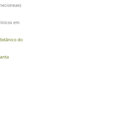
Senecioneae)
idínicos em
 Botânico do
Santa