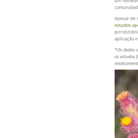
um remédio
comunidade
Apesar de s
estudos ap
pirrolizidí
aplicação 
*
Os dados s
os estudos 
medicamento