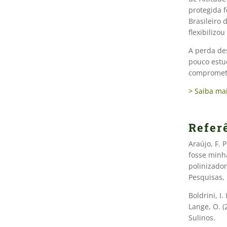
protegida f
Brasileiro 
flexibilizo
A perda de
pouco estu
compromete
> Saiba ma
Refer
Araújo, F. P
fosse minh
polinizado
Pesquisas, 
Boldrini, I.
Lange, O. (
Sulinos.