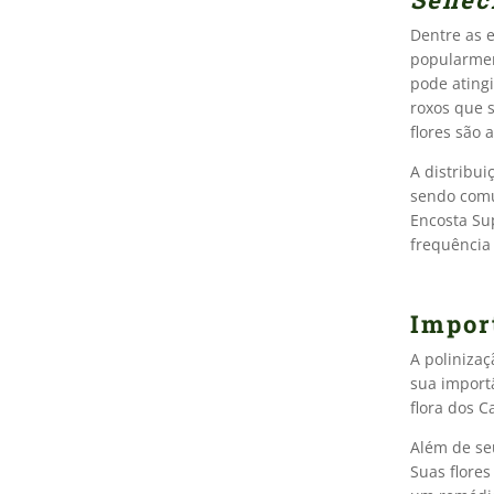
Dentre as 
popularmen
pode atingi
roxos que 
flores são 
A distribui
sendo comu
Encosta Su
frequência
Impor
A poliniza
sua import
flora dos C
Além de se
Suas flore