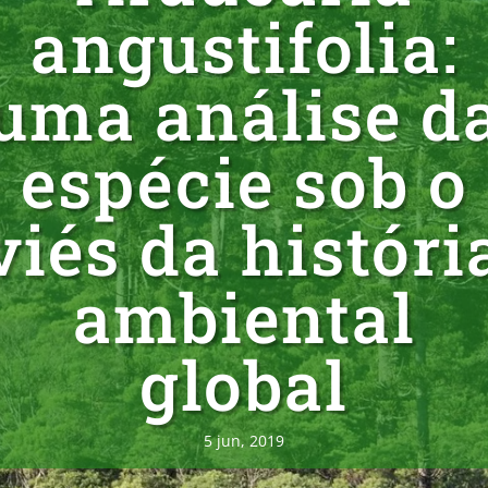
angustifolia:
uma análise d
espécie sob o
viés da históri
ambiental
global
5 jun, 2019