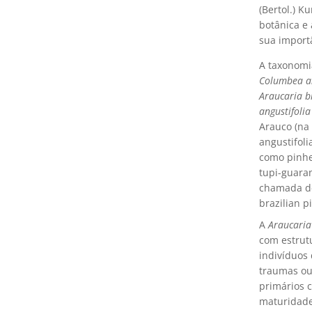
(Bertol.) K
botânica e
sua importâ
A taxonomi
Columbea an
Araucaria b
angustifolia
Arauco (na 
angustifoli
como pinhei
tupi-guara
chamada de
brazilian 
A
Araucaria
com estrut
indivíduos 
traumas ou
primários 
maturidade