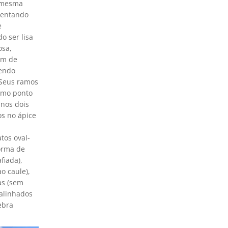
à mesma
esentando
e
o ser lisa
osa,
 m de
dendo
. Seus ramos
esmo ponto
 nos dois
os no ápice
tos oval-
forma de
fiada),
o caule),
as (sem
 alinhados
ebra