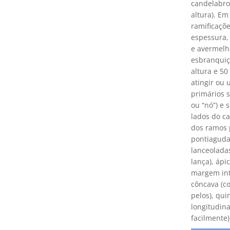
candelabro
altura). Em
ramificaçõe
espessura, 
e avermelh
esbranquiç
altura e 5
atingir ou 
primários s
ou “nó”) e
lados do c
dos ramos p
pontiaguda
lanceolada
lança), ápi
margem int
côncava (co
pelos), qui
longitudin
facilmente)