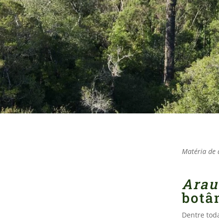
Matéria de a
Arau
botâ
Dentre toda