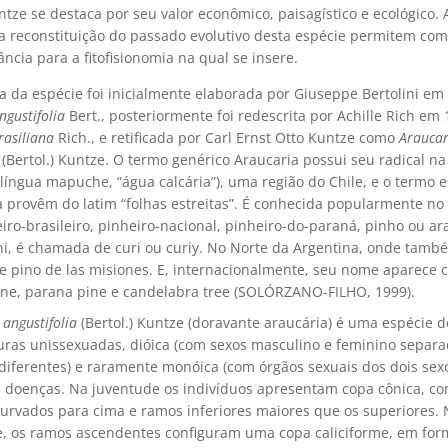
untze se destaca por seu valor econômico, paisagístico e ecológico. 
 a reconstituição do passado evolutivo desta espécie permitem co
ncia para a fitofisionomia na qual se insere.
a da espécie foi inicialmente elaborada por Giuseppe Bertolini e
gustifolia
Bert., posteriormente foi redescrita por Achille Rich em
rasiliana
Rich., e retificada por Carl Ernst Otto Kuntze como
Araucar
(Bertol.) Kuntze. O termo genérico Araucaria possui seu radical na
língua mapuche, “água calcária”), uma região do Chile, e o termo e
a provêm do latim “folhas estreitas”. É conhecida popularmente no 
ro-brasileiro, pinheiro-nacional, pinheiro-do-paraná, pinho ou ar
ni, é chamada de curi ou curiy. No Norte da Argentina, onde també
 pino de las misiones. E, internacionalmente, seu nome aparece
pine, parana pine e candelabra tree (SOLÓRZANO-FILHO, 1999).
 angustifolia
(Bertol.) Kuntze (doravante araucária) é uma espécie d
uras unissexuadas, dióica (com sexos masculino e feminino separ
diferentes) e raramente monóica (com órgãos sexuais dos dois sex
 doenças. Na juventude os indivíduos apresentam copa cônica, c
curvados para cima e ramos inferiores maiores que os superiores.
, os ramos ascendentes configuram uma copa caliciforme, em for