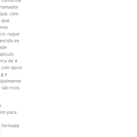
s, conforme
(chamados
aque, com
o que
ones
tro, raque
escida ao
dade
apículo
erca de 4
 com ápice
 g e
cipalmente
 são ricos
a
rem para
a
 é formada
.