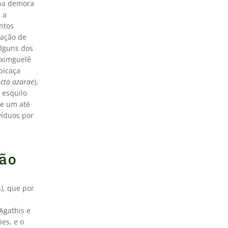
nha demora
 a
ntos
ração de
lguns dos
aximguelê
-picaça
cta azarae
),
e esquilo
de um até
víduos por
são
), que por
Agathis e
es, e o