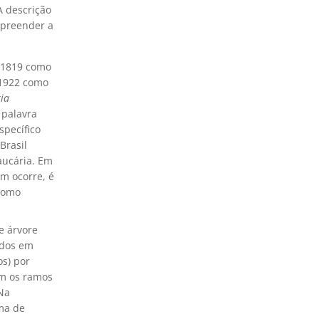
A descrição
mpreender a
m 1819 como
 1922 como
ia
 palavra
specífico
Brasil
aucária. Em
m ocorre, é
 como
e árvore
ados em
os) por
om os ramos
 Na
ma de