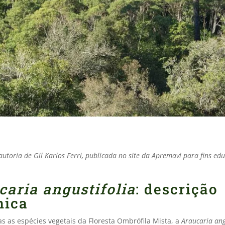
utoria de Gil Karlos Ferri, publicada no site da Apremavi para fins ed
caria angustifolia
: descrição
nica
s as espécies vegetais da Floresta Ombrófila Mista, a
Araucaria ang