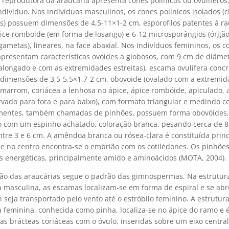
 reprodutora da araucária apresenta cones polínicos ou ovulífero
ndivíduo. Nos indivíduos masculinos, os cones polínicos isolados 
s) possuem dimensões de 4,5-11×1-2 cm, esporofilos patentes à r
ice romboide (em forma de losango) e 6-12 microsporângios (órgã
ametas), lineares, na face abaxial. Nos indivíduos femininos, os c
 apresentam características ovóides a globosos, com 9 cm de diâme
alongado e com as extremidades estreitas), escama ovulífera concr
 dimensões de 3,5-5,5×1,7-2 cm, obovoide (ovalado com a extremi
 marrom, coriácea a lenhosa no ápice, ápice rombóide, apiculado, 
rvado para fora e para baixo), com formato triangular e medindo c
entes, também chamadas de pinhões, possuem forma obovóides,
 com um espinho achatado, coloração branca, pesando cerca de 8
tre 3 e 6 cm. A amêndoa branca ou rósea-clara é constituída prin
 e no centro encontra-se o embrião com os cotilédones. Os pinhões
s energéticas, principalmente amido e aminoácidos (MOTA, 2004).
ão das araucárias segue o padrão das gimnospermas. Na estrutur
a masculina, as escamas localizam-se em forma de espiral e se ab
 seja transportado pelo vento até o estróbilo feminino. A estrutur
a feminina, conhecida como pinha, localiza-se no ápice do ramo e
s brácteas coriáceas com o óvulo, inseridas sobre um eixo central