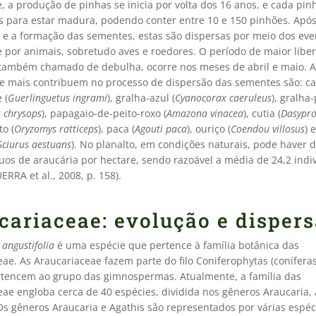
, a produção de pinhas se inicia por volta dos 16 anos, e cada pi
os para estar madura, podendo conter entre 10 e 150 pinhões. Após
o e a formação das sementes, estas são dispersas por meio dos eve
e por animais, sobretudo aves e roedores. O período de maior libe
também chamado de debulha, ocorre nos meses de abril e maio. A
e mais contribuem no processo de dispersão das sementes são: c
 (
Guerlinguetus ingrami
), gralha-azul (
Cyanocorax caeruleus
), gralha
 chrysops
), papagaio-de-peito-roxo (
Amazona vinacea
), cutia (
Dasypro
o (
Oryzomys ratticeps
), paca (
Agouti paca
), ouriço (
Coendou villosus
) 
Sciurus aestuans
). No planalto, em condições naturais, pode haver 
uos de araucária por hectare, sendo razoável a média de 24,2 indi
ERRA et al., 2008, p. 158).
cariaceae: evolução e disper
 angustifolia
é uma espécie que pertence à família botânica das
ae. As Araucariaceae fazem parte do filo Coniferophytas (coníferas
rtencem ao grupo das gimnospermas. Atualmente, a família das
ae engloba cerca de 40 espécies, dividida nos gêneros Araucaria, 
s gêneros Araucaria e Agathis são representados por várias espéci