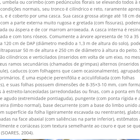
, umbela ou corimbo (com pedúnculos florais se elevando todos 
 condições normais, seu tronco é cilíndrico e reto, raramente apr
s, e é coberto por uma casca. Sua casca grossa atinge até 18 cm d
com a parte externa muito rugosa e gretada (com fissuras), podend
ada ou áspera e de cor marrom arroxeada. A casca interna é resin
ada e com tons róseos. Comumente a árvore apresenta de 10 a 35
0 a 120 cm de DAP (diâmetro medido a 1,3 m de altura do solo), po
ultrapassar 50 m de altura e 250 cm de diâmetro à altura do peito
ão cilíndricos e verticilados (inseridos em volta de um eixo, no m
 seus ramos secundários (chamados de grimpas) alternos (inseridos
aule), caducos (com folhagens que caem ocasionalmente), agrupad
rimários. É uma espécie perenifólia e aciculifoliada (com folhas
s), e suas folhas possuem dimensões de 8-35×3-10 mm, com forma
s à estreito-lanceoladas (arredondadas ou finas, com a ponta em 
ce agudo (extremidade pontiaguda), pungente (com ponta rígida e a
eira (limbo normal), base decurrente (com a base do limbo unido a
m superfície da folha ligeiramente escavada ou reentrante), glabr
nadas na face abaxial (com saliências na parte inferior), estômatos
almente e coriáceas (com textura semelhante ao couro e que se qu
 (SOARES, 2004).