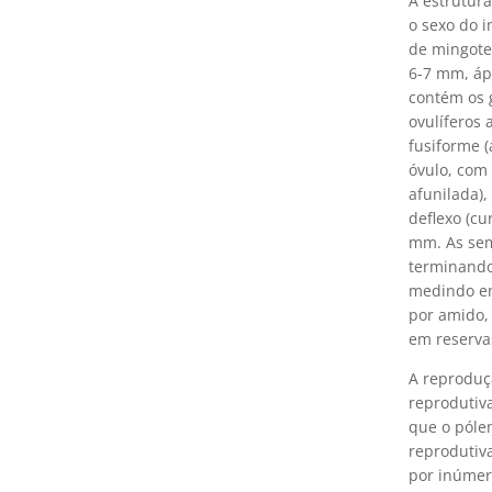
A estrutura
o sexo do i
de mingote
6-7 mm, áp
contém os g
ovulíferos
fusiforme (
óvulo, com
afunilada),
deflexo (cu
mm. As sem
terminando
medindo en
por amido,
em reserva
A reproduç
reprodutiv
que o pólen
reprodutiv
por inúmera