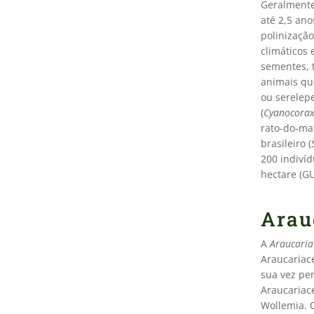
Geralmente
até 2,5 an
polinizaçã
climáticos 
sementes, 
animais qu
ou serelepe
(
Cyanocorax
rato-do-mat
brasileiro (
200 indivíd
hectare (GU
Arau
A
Araucaria
Araucariace
sua vez pe
Araucariace
Wollemia. O