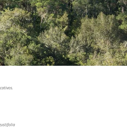
ucativos.
ustifolia