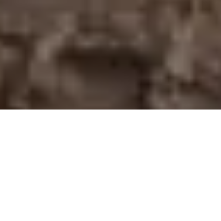
3
Essa área temática tem como
objetivo desenvolver e
oferecer modelos para a proteção e
recuperação de
ecossistemas naturais, promover alternativas
econômicas ambientalmente sustentáveis, com
inclusão de gênero e a utilização de tecnologias