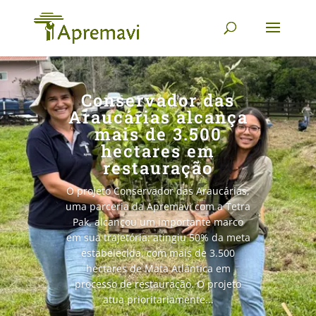
Conservador das
Araucárias alcança
mais de 3.500
hectares em
restauração
O projeto Conservador das Araucárias,
uma parceria da Apremavi com a Tetra
Pak, alcançou um importante marco
em sua trajetória: atingiu 50% da meta
estabelecida, com mais de 3.500
hectares de Mata Atlântica em
processo de restauração. O projeto
atua prioritariamente...