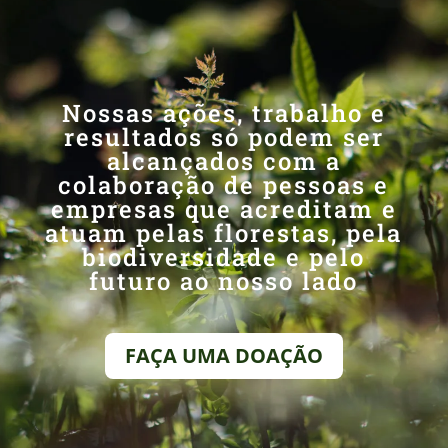
Nossas ações, trabalho e
resultados só podem ser
alcançados com a
colaboração de pessoas e
empresas que acreditam e
atuam pelas florestas, pela
biodiversidade e pelo
futuro ao nosso lado
FAÇA UMA DOAÇÃO