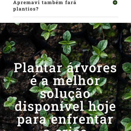
Apremavi também fará
plantios?
Plantar árvores
é a melhor
solução
disponível hoje
para enfrentar