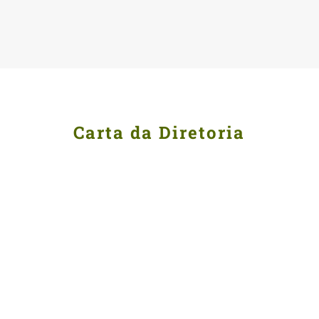
Carta da Diretoria
Plantar árvores e florestas tem sido uma rotina
diária na vida da Apremavi. Nestes anos de
atividades, milhares de mudas de árvores
nativas foram produzidas e plantadas por
milhares de pessoas em centenas de cidades
diferentes.