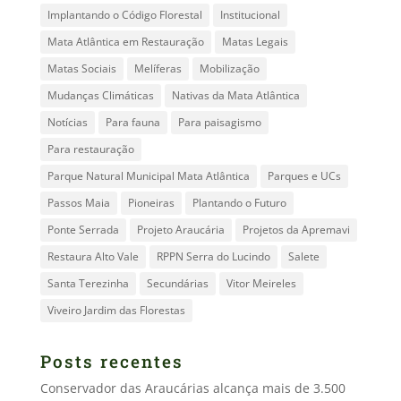
Implantando o Código Florestal
Institucional
Mata Atlântica em Restauração
Matas Legais
Matas Sociais
Melíferas
Mobilização
Mudanças Climáticas
Nativas da Mata Atlântica
Notícias
Para fauna
Para paisagismo
Para restauração
Parque Natural Municipal Mata Atlântica
Parques e UCs
Passos Maia
Pioneiras
Plantando o Futuro
Ponte Serrada
Projeto Araucária
Projetos da Apremavi
Restaura Alto Vale
RPPN Serra do Lucindo
Salete
Santa Terezinha
Secundárias
Vitor Meireles
Viveiro Jardim das Florestas
Posts recentes
Conservador das Araucárias alcança mais de 3.500