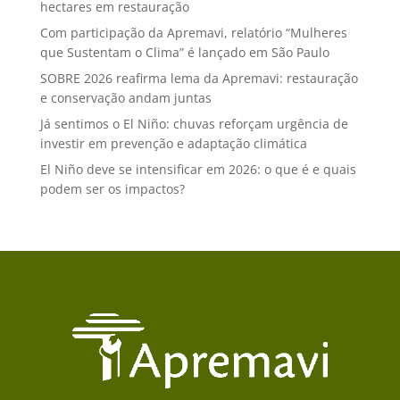
hectares em restauração
Com participação da Apremavi, relatório “Mulheres
que Sustentam o Clima” é lançado em São Paulo
SOBRE 2026 reafirma lema da Apremavi: restauração
e conservação andam juntas
Já sentimos o El Niño: chuvas reforçam urgência de
investir em prevenção e adaptação climática
El Niño deve se intensificar em 2026: o que é e quais
podem ser os impactos?