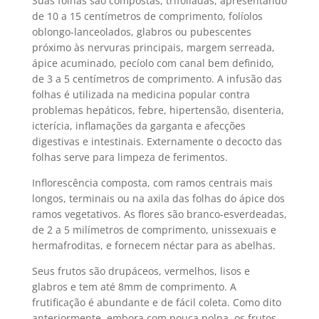
Suas folhas são compostas, trifoliadas, apresentando
de 10 a 15 centímetros de comprimento, folíolos
oblongo-lanceolados, glabros ou pubescentes
próximo às nervuras principais, margem serreada,
ápice acuminado, pecíolo com canal bem definido,
de 3 a 5 centímetros de comprimento. A infusão das
folhas é utilizada na medicina popular contra
problemas hepáticos, febre, hipertensão, disenteria,
icterícia, inflamações da garganta e afecções
digestivas e intestinais. Externamente o decocto das
folhas serve para limpeza de ferimentos.
Inflorescência composta, com ramos centrais mais
longos, terminais ou na axila das folhas do ápice dos
ramos vegetativos. As flores são branco-esverdeadas,
de 2 a 5 milímetros de comprimento, unissexuais e
hermafroditas, e fornecem néctar para as abelhas.
Seus frutos são drupáceos, vermelhos, lisos e
glabros e tem até 8mm de comprimento. A
frutificação é abundante e de fácil coleta. Como dito
anteriormente, embora com pouca polpa, os frutos