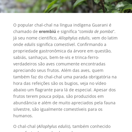
O popular chal-chal na língua indígena Guarani é
chamado de
erembiú
e
significa “
comida de pomba
”.
Já seu nome científico,
Allophylus edulis
, vem do latim
onde
edulis
significa comestível. Confirmando a
propriedade gastronômica da árvore em questão,
sabiás, sanhaçus, bem-te-vis e trinca-ferro-
verdadeiros são aves comumente encontradas
apreciando seus frutos. Além das aves, quem
também faz do chal-chal uma parada obrigatória na
hora das refeições são os bugios, veja no vídeo
abaixo um flagrante para lá de especial. Apesar dos
frutos terem pouca polpa, são produzidos em
abundância e além de muito apreciados pela fauna
silvestre, são igualmente comestíveis para os
humanos.
O chal-chal (
Allophylus edulis
), também conhecido