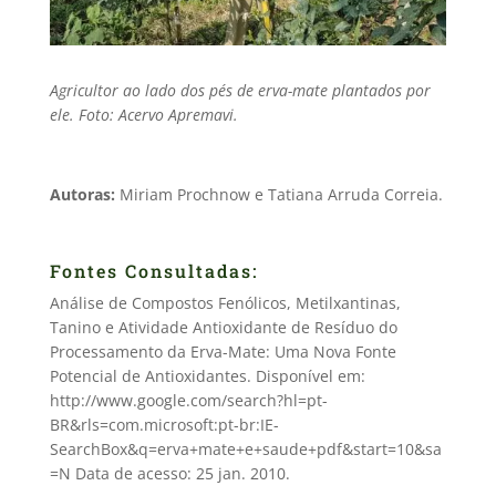
Agricultor ao lado dos pés de erva-mate plantados por
ele. Foto: Acervo Apremavi.
Autoras:
Miriam Prochnow e Tatiana Arruda Correia.
Fontes Consultadas:
Análise de Compostos Fenólicos, Metilxantinas,
Tanino e Atividade Antioxidante de Resíduo do
Processamento da Erva-Mate: Uma Nova Fonte
Potencial de Antioxidantes. Disponível em:
http://www.google.com/search?hl=pt-
BR&rls=com.microsoft:pt-br:IE-
SearchBox&q=erva+mate+e+saude+pdf&start=10&sa
=N Data de acesso: 25 jan. 2010.