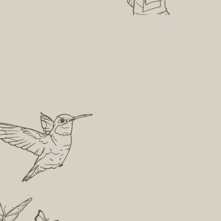
cipação da Apremavi no
a Fiscais Voluntários do
biente, com seus
Ser um modelo de
tes atuando junto com o
gestão no terceiro
úblico, mostrou como o
pode ser parte ativa na
Uma gestão transparente,
 dos recursos naturais.
eficiente e inovadora, co
participação da diretoria,
conselho, colaboradores e
associados, é fundamental
maximizar os recursos uti
para realizar a missão e vi
os projetos.
Dialogar com out
setores
Procurar consensos com s
empresariais e govername
tem demonstrado trazer m