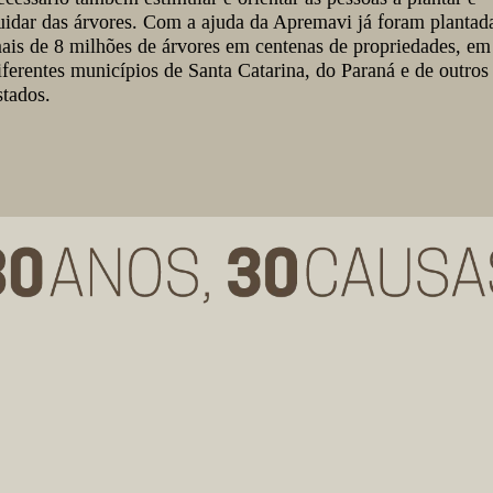
uidar das árvores. Com a ajuda da Apremavi já foram plantad
ais de 8 milhões de árvores em centenas de propriedades, em
iferentes municípios de Santa Catarina, do Paraná e de outros
stados.
over educação
Incentivar
ntal
propriedades rura
legalizadas
avi realiza atividades
Incluído em todos os proj
vas, como palestras,
entidade, o planejamento 
oficinas e dias de campo,
paisagens sustentáveis vis
colas, empresas e