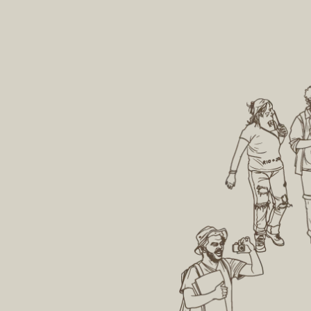
promoção de propriedades
ções. Desde 2013, o
que seguem a legislação e
Ambiental Jardim das
produtivas, além de um lu
s se tornou referência
bonito e agradável de se v
as ações.
ater as mudanças
ticas
to Clima Legal tem o
 de realizar plantios de
nativas visando à
ização de emissões de
 efeito estufa,
ndo os efeitos das
s climáticas. Qualquer
 ou pessoa pode
ar.
çar o papel do
ão