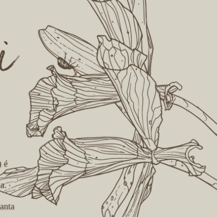
) é
a.
anta