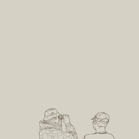
composta de mais de mil livros
disponibilizados para estagiários,
visitantes e pesquisadores.
 setor
Envolver outros setores
na causa ambiental
m a
As parcerias com a iniciativa
privada têm potencializado a
 para
atuação da Apremavi e se
lizados
transformado em casos de
abilizar
sucesso, como a construção do
Centro Ambiental e o projeto
Matas Legais.
ros
etores
ntais
ais