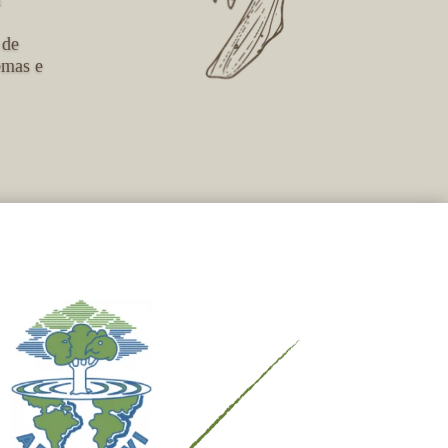
a
 de
emas e