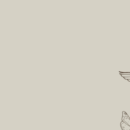
A parti
A produção de materiais voltados
Program
para divulgação e educação
Meio Am
ambiental, como vídeos, livros,
militan
boletins e cartilhas, é uma
poder p
prioridade na Apremavi, assim
cidadão 
como manter um bom
proteção
relacionamento com a imprensa.
Juntar esforços em
prol da conservação
A participação em redes e
conselhos, como a Federação de
Entidades Ecologistas
Catarinenses (FEEC) e a Rede de
ONGs da Mata Atlântica (RMA),
ajudam a maximizar as ações.