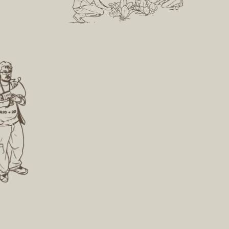
 rurais
 sejam
gar
iver.
Formar profissionais
da área ambiental
A Apremavi está aberta para
qualquer pessoa que queira
encontrar um novo olhar sobre a
natureza e conhecer o seu
trabalho. Para tanto, é só se
inscrever no Programa de
Estágios.
Manter a história da
luta ambiental
A manutenção da memória, por
meio de documentação e acervo,
faz parte das atividades de rotina
da entidade. Sua biblioteca é