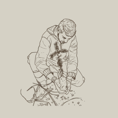
projetos de restauração florestal
associa
da própria Apremavi e de outros.
Centro 
Floresta
para ess
Comb
climá
O proje
objetivo
árvores 
neutral
gases de
ameniza
mudança
empresa
particip
Refor
cidad
Comunicar