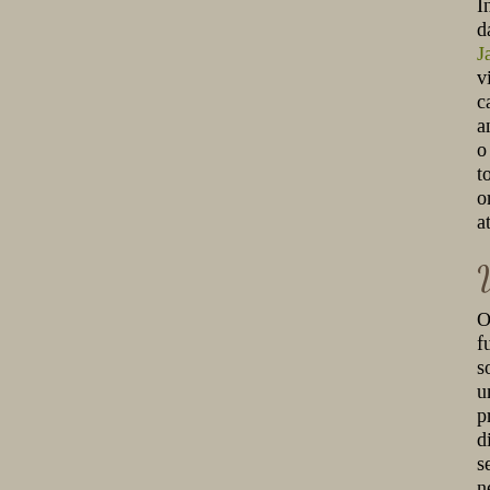
I
d
J
v
c
a
o
t
o
a
f
s
u
p
d
s
n