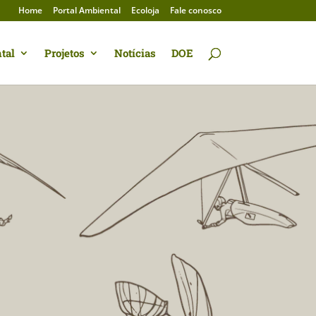
Home
Portal Ambiental
Ecoloja
Fale conosco
tal
Projetos
Notícias
DOE