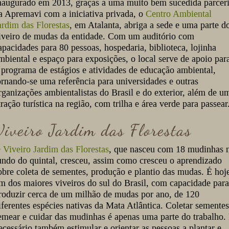
naugurado em 2013, graças a uma muito bem sucedida parcer
a Apremavi com a iniciativa privada, o
Centro Ambiental
ardim das Florestas
, em Atalanta, abriga a sede e uma parte d
iveiro de mudas da entidade. Com um auditório com
apacidades para 80 pessoas, hospedaria, biblioteca, lojinha
mbiental e espaço para exposições, o local serve de apoio par
 programa de estágios e atividades de educação ambiental,
ornando-se uma referência para universidades e outras
rganizações ambientalistas do Brasil e do exterior, além de u
tração turística na região, com trilha e área verde para passear
Viveiro Jardim das Florestas
O
Viveiro Jardim das Florestas
, que nasceu com 18 mudinhas 
undo do quintal, cresceu, assim como cresceu o aprendizado
obre coleta de sementes, produção e plantio das mudas. É hoj
m dos maiores viveiros do sul do Brasil, com capacidade para
roduzir cerca de um milhão de mudas por ano, de 120
iferentes espécies nativas da Mata Atlântica. Coletar sementes
emear e cuidar das mudinhas é apenas uma parte do trabalho.
ecessário também estimular e orientar as pessoas a plantar e