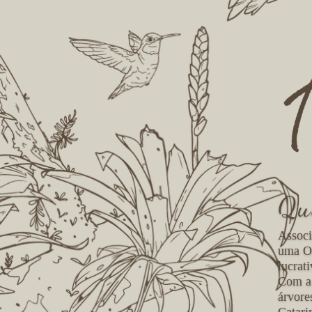
Qu
Associ
uma Or
lucrat
Com a 
árvore