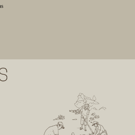
as
is
etos da
de
a à