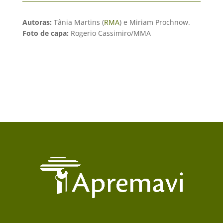
Autoras:
Tânia Martins (
RMA
) e Miriam Prochnow.
Foto de capa:
Rogerio Cassimiro/MMA