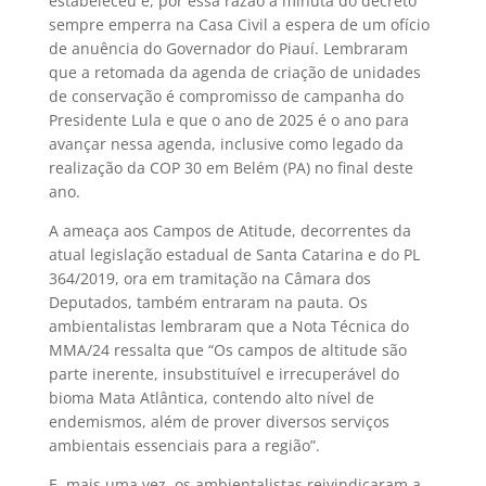
estabeleceu e, por essa razão a minuta do decreto
sempre emperra na Casa Civil a espera de um ofício
de anuência do Governador do Piauí. Lembraram
que a retomada da agenda de criação de unidades
de conservação é compromisso de campanha do
Presidente Lula e que o ano de 2025 é o ano para
avançar nessa agenda, inclusive como legado da
realização da COP 30 em Belém (PA) no final deste
ano.
A ameaça aos Campos de Atitude, decorrentes da
atual legislação estadual de Santa Catarina e do PL
364/2019, ora em tramitação na Câmara dos
Deputados, também entraram na pauta. Os
ambientalistas lembraram que a Nota Técnica do
MMA/24 ressalta que “Os campos de altitude são
parte inerente, insubstituível e irrecuperável do
bioma Mata Atlântica, contendo alto nível de
endemismos, além de prover diversos serviços
ambientais essenciais para a região”.
E, mais uma vez, os ambientalistas reivindicaram a