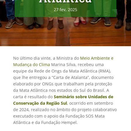
27 fev, 2025
No último dia vinte, a Ministra do
Meio Ambiente e
Mudança do Clima
Marina Silva, recebeu uma
equipe da Rede de Ongs da Mata Atlântica (RMA),
que lhe entregou a “Carta de Atalanta”, documento
elaborado por ONGs que trabalham pela proteção
da Mata Atlântica nos estados do Sul do Brasil. A
carta é resultado do
Seminário sobre Unidades de
Conservação da Região Sul
, ocorrido em setembro
de 2024, realizado no âmbito do projeto colaborativo
executado com o apoio da Fundação SOS Mata
Atlântica e da Fundação Hempel.