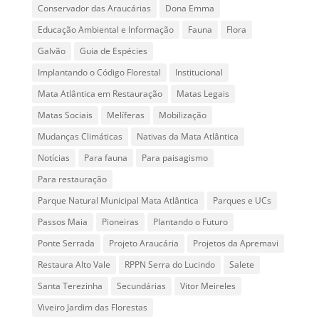
Conservador das Araucárias
Dona Emma
Educação Ambiental e Informação
Fauna
Flora
Galvão
Guia de Espécies
Implantando o Código Florestal
Institucional
Mata Atlântica em Restauração
Matas Legais
Matas Sociais
Melíferas
Mobilização
Mudanças Climáticas
Nativas da Mata Atlântica
Notícias
Para fauna
Para paisagismo
Para restauração
Parque Natural Municipal Mata Atlântica
Parques e UCs
Passos Maia
Pioneiras
Plantando o Futuro
Ponte Serrada
Projeto Araucária
Projetos da Apremavi
Restaura Alto Vale
RPPN Serra do Lucindo
Salete
Santa Terezinha
Secundárias
Vitor Meireles
Viveiro Jardim das Florestas