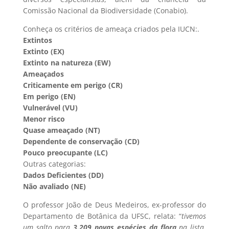
Comissão Nacional da Biodiversidade (Conabio).
Conheça os critérios de ameaça criados pela IUCN:.
Extintos
Extinto (EX)
Extinto na natureza (EW)
Ameaçados
Criticamente em perigo (CR)
Em perigo (EN)
Vulnerável (VU)
Menor risco
Quase ameaçado (NT)
Dependente de conservação (CD)
Pouco preocupante (LC)
Outras categorias:
Dados Deficientes (DD)
Não avaliado (NE)
O professor João de Deus Medeiros, ex-professor do
Departamento de Botânica da UFSC, relata: “
tivemos
um salto para
3.209 novas espécies da flora
na lista.