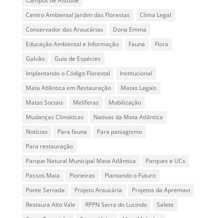
Campos de Altitude
Centro Ambiental Jardim das Florestas
Clima Legal
Conservador das Araucárias
Dona Emma
Educação Ambiental e Informação
Fauna
Flora
Galvão
Guia de Espécies
Implantando o Código Florestal
Institucional
Mata Atlântica em Restauração
Matas Legais
Matas Sociais
Melíferas
Mobilização
Mudanças Climáticas
Nativas da Mata Atlântica
Notícias
Para fauna
Para paisagismo
Para restauração
Parque Natural Municipal Mata Atlântica
Parques e UCs
Passos Maia
Pioneiras
Plantando o Futuro
Ponte Serrada
Projeto Araucária
Projetos da Apremavi
Restaura Alto Vale
RPPN Serra do Lucindo
Salete