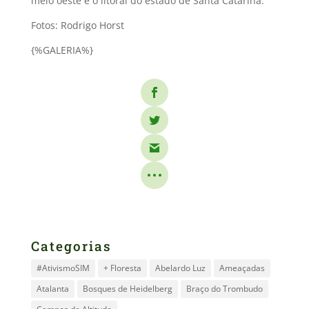
meio oeste e o litoral do estado de Santa Catarina.
Fotos: Rodrigo Horst
{%GALERIA%}
Categorias
#AtivismoSIM
+ Floresta
Abelardo Luz
Ameaçadas
Atalanta
Bosques de Heidelberg
Braço do Trombudo