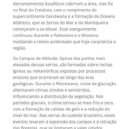
derramamentos basálticos cobriram a área, mas foi
no final do Cretáceo, com o rompimento do
supercontinente Gondwana e a formação do Oceano
Atlântico, que as Serras do Mar e da Mantiqueira
começaram a se elevar. Esse soerguimento
continuou durante o Paleoceno e o Mioceno,
moldando o relevo acidentado que hoje caracteriza a
região.
Os Campos de Altitude, típicos dos pontos mais
elevados dessas serras, são formados sobre rochas
ígneas ou metamórficas expostas por processos
erosivos que ocorreram ao longo das eras
geológicas. Durante o Pleistoceno, ciclos de glaciação
alternaram climas úmidos e semiáridos,
influenciando a distribuição da vegetação. Nos
períodos glaciais, o clima tornou-se mais frio e seco,
com a formação de calotas de gelo e a redução do
nível do mar. Nas serras do sudeste brasileiro, esses
eventos levaram à expansão dos campos e à retração
das florestas, que se limitaram a vales úmidos.