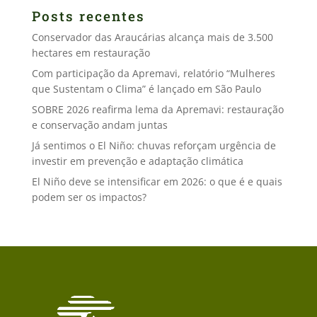
Posts recentes
Conservador das Araucárias alcança mais de 3.500
hectares em restauração
Com participação da Apremavi, relatório “Mulheres
que Sustentam o Clima” é lançado em São Paulo
SOBRE 2026 reafirma lema da Apremavi: restauração
e conservação andam juntas
Já sentimos o El Niño: chuvas reforçam urgência de
investir em prevenção e adaptação climática
El Niño deve se intensificar em 2026: o que é e quais
podem ser os impactos?