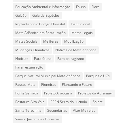
Educação Ambiental e Informação
Fauna
Flora
Galvão
Guia de Espécies
Implantando o Código Florestal
Institucional
Mata Atlântica em Restauração
Matas Legais
Matas Sociais
Melíferas
Mobilização
Mudanças Climáticas
Nativas da Mata Atlântica
Notícias
Para fauna
Para paisagismo
Para restauração
Parque Natural Municipal Mata Atlântica
Parques e UCs
Passos Maia
Pioneiras
Plantando o Futuro
Ponte Serrada
Projeto Araucária
Projetos da Apremavi
Restaura Alto Vale
RPPN Serra do Lucindo
Salete
Santa Terezinha
Secundárias
Vitor Meireles
Viveiro Jardim das Florestas