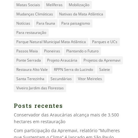
Matas Sociais
Melíferas
Mobilização
Mudanças Climáticas
Nativas da Mata Atlântica
Notícias
Para fauna
Para paisagismo
Para restauração
Parque Natural Municipal Mata Atlântica
Parques e UCs
Passos Maia
Pioneiras
Plantando o Futuro
Ponte Serrada
Projeto Araucária
Projetos da Apremavi
Restaura Alto Vale
RPPN Serra do Lucindo
Salete
Santa Terezinha
Secundárias
Vitor Meireles
Viveiro Jardim das Florestas
Posts recentes
Conservador das Araucárias alcança mais de 3.500
hectares em restauração
Com participação da Apremavi, relatório “Mulheres
que Sustentam o Clima” é lançado em São Paulo