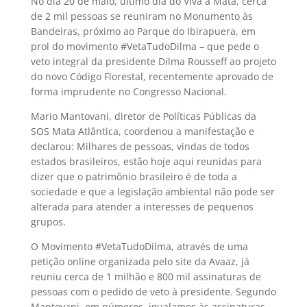
No dia 20 de maio, último dia do Viva a Mata, cerca
de 2 mil pessoas se reuniram no Monumento às
Bandeiras, próximo ao Parque do Ibirapuera, em
prol do movimento #VetaTudoDilma – que pede o
veto integral da presidente Dilma Rousseff ao projeto
do novo Código Florestal, recentemente aprovado de
forma imprudente no Congresso Nacional.
Mario Mantovani, diretor de Políticas Públicas da
SOS Mata Atlântica, coordenou a manifestação e
declarou: Milhares de pessoas, vindas de todos
estados brasileiros, estão hoje aqui reunidas para
dizer que o patrimônio brasileiro é de toda a
sociedade e que a legislação ambiental não pode ser
alterada para atender a interesses de pequenos
grupos.
O Movimento #VetaTudoDilma, através de uma
petição online organizada pelo site da Avaaz, já
reuniu cerca de 1 milhão e 800 mil assinaturas de
pessoas com o pedido de veto à presidente. Segundo
Mantovani, em números, igualamos às assinaturas