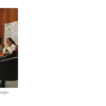
häffer.