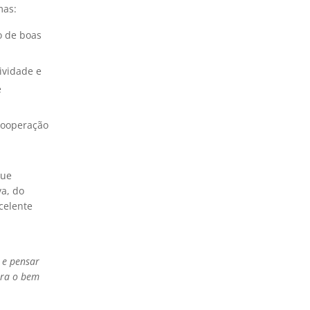
mas:
o de boas
ividade e
e
cooperação
que
va, do
celente
 e pensar
ara o bem