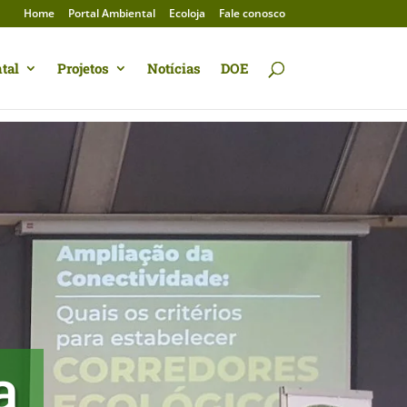
Home
Portal Ambiental
Ecoloja
Fale conosco
tal
Projetos
Notícias
DOE
a