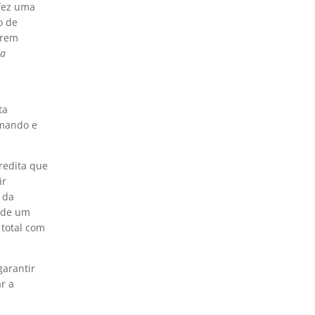
 fez uma
o de
erem
da
ta
omando e
credita que
ir
 da
l de um
 total com
garantir
r a