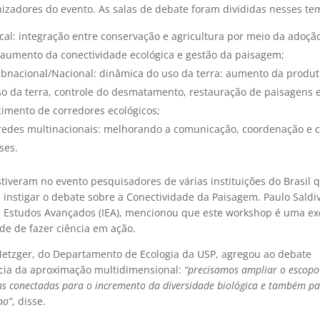
nizadores do evento. As salas de debate foram divididas nesses te
cal: integração entre conservação e agricultura por meio da adoçã
, aumento da conectividade ecológica e gestão da paisagem;
ubnacional/Nacional: dinâmica do uso da terra: aumento da produt
o da terra, controle do desmatamento, restauração de paisagens 
cimento de corredores ecológicos;
 redes multinacionais: melhorando a comunicação, coordenação e 
ses.
iveram no evento pesquisadores de várias instituições do Brasil 
instigar o debate sobre a Conectividade da Paisagem. Paulo Saldi
de Estudos Avançados (IEA), mencionou que este workshop é uma ex
de de fazer ciência em ação.
Metzger, do Departamento de Ecologia da USP, agregou ao debate
cia da aproximação multidimensional:
“precisamos ampliar o escopo
s conectadas para o incremento da diversidade biológica e também p
no”
, disse.