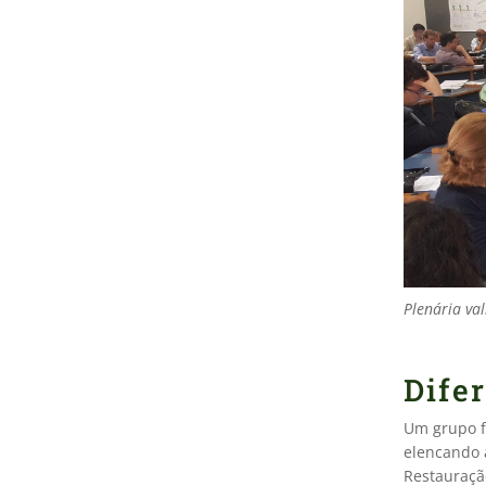
Plenária val
Dife
Um grupo f
elencando a
Restauraçã