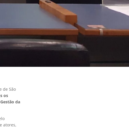
e de São
s os
 Gestão da
elo
 atores,