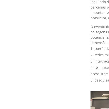
incluindo 
parcerias 
importante
brasileira,
O evento d
paisagens n
potencializ
dimensões 
coerência
redes mu
integraç
restaura
ecossistem
pesquisa