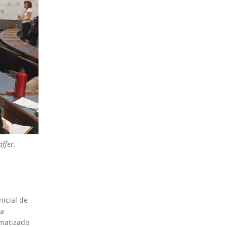
ffer.
icial de
da
ematizado