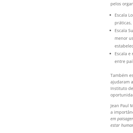
pelos orga
Escala Lo
práticas
Escala S
menor us
estabele
Escala e
entre paí
Também est
ajudaram a 
Instituto 
oportunida
Jean Paul 
a importân
em paisagen
estar huma