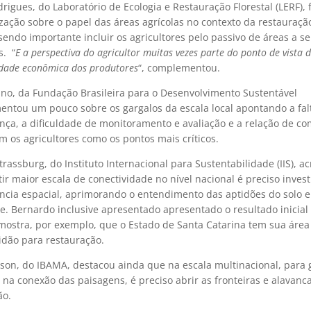
rigues, do Laboratório de Ecologia e Restauração Florestal (LERF),
zação sobre o papel das áreas agrícolas no contexto da restauraçã
endo importante incluir os agricultores pelo passivo de áreas a s
s. “
E a perspectiva do agricultor muitas vezes parte do ponto de vista 
idade econômica dos produtores
“, complementou.
ano, da Fundação Brasileira para o Desenvolvimento Sustentável
mentou um pouco sobre os gargalos da escala local apontando a fal
ça, a dificuldade de ‎monitoramento e avaliação e a relação de ‎c
m os agricultores como os pontos mais críticos.
rassburg, do Instituto Internacional para Sustentabilidade (IIS), a
ir maior escala de conectividade no nível nacional é preciso invest
ência espacial, aprimorando o entendimento das aptidões do solo e
. Bernardo inclusive apresentado apresentado o resultado inicia
ostra, por exemplo, que o Estado de Santa Catarina tem sua área
idão para restauração.
son, do IBAMA, destacou ainda que na escala multinacional, para 
na conexão das paisagens, é preciso abrir as fronteiras e ‎alavanca
ão.