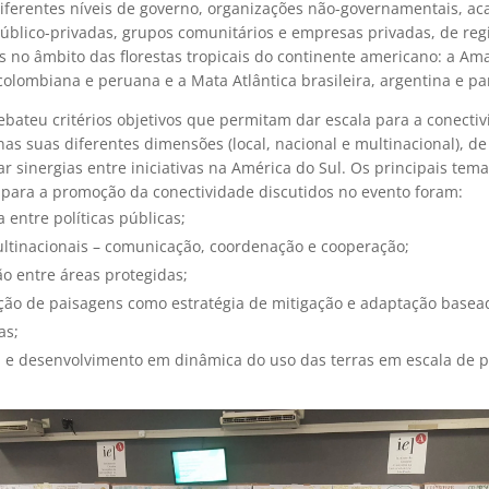
diferentes níveis de governo, organizações não-governamentais, a
público-privadas, grupos comunitários e empresas privadas, de reg
s no âmbito das florestas tropicais do continente americano: a Am
 colombiana e peruana e a Mata Atlântica brasileira, argentina e pa
ebateu critérios objetivos que permitam dar escala para a conecti
as suas diferentes dimensões (local, nacional e multinacional), d
ar sinergias entre iniciativas na América do Sul. Os principais tema
para a promoção da conectividade discutidos no evento foram:
 entre políticas públicas;
ltinacionais – comunicação, coordenação e cooperação;
ão entre áreas protegidas;
ção de paisagens como estratégia de mitigação e adaptação base
as;
 e desenvolvimento em dinâmica do uso das terras em escala de p