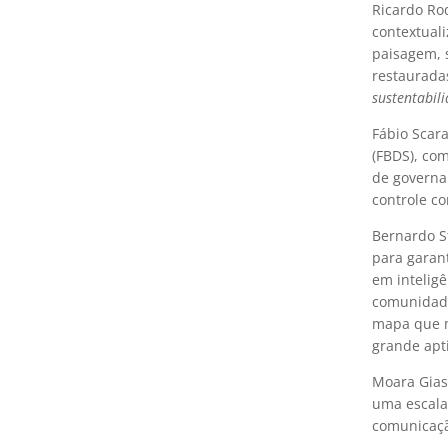
Ricardo Rod
contextuali
paisagem, s
restaurada
sustentabil
Fábio Scar
(FBDS), co
de governan
controle co
Bernardo St
para garant
em intelig
comunidade
mapa que m
grande apt
Moara Gias
uma escala 
comunicaç