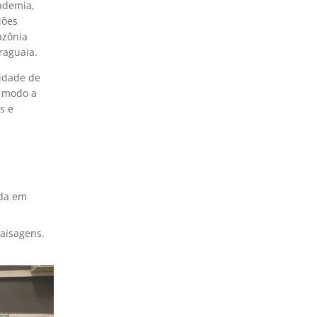
cademia,
iões
azônia
raguaia.
vidade de
e modo a
s e
ada em
aisagens.