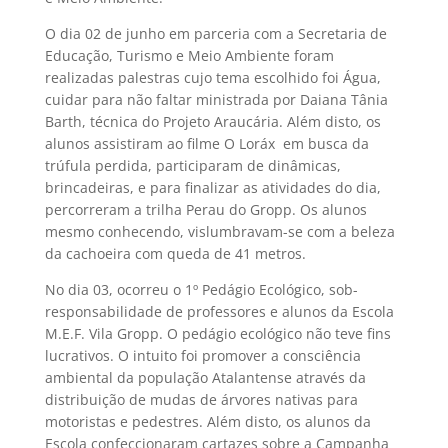
O dia 02 de junho em parceria com a Secretaria de
Educação, Turismo e Meio Ambiente foram
realizadas palestras cujo tema escolhido foi Água,
cuidar para não faltar ministrada por Daiana Tânia
Barth, técnica do Projeto Araucária. Além disto, os
alunos assistiram ao filme O Loráx  em busca da
trúfula perdida, participaram de dinâmicas,
brincadeiras, e para finalizar as atividades do dia,
percorreram a trilha Perau do Gropp. Os alunos
mesmo conhecendo, vislumbravam-se com a beleza
da cachoeira com queda de 41 metros.
No dia 03, ocorreu o 1º Pedágio Ecológico, sob-
responsabilidade de professores e alunos da Escola
M.E.F. Vila Gropp. O pedágio ecológico não teve fins
lucrativos. O intuito foi promover a consciência
ambiental da população Atalantense através da
distribuição de mudas de árvores nativas para
motoristas e pedestres. Além disto, os alunos da
Escola confeccionaram cartazes sobre a Campanha