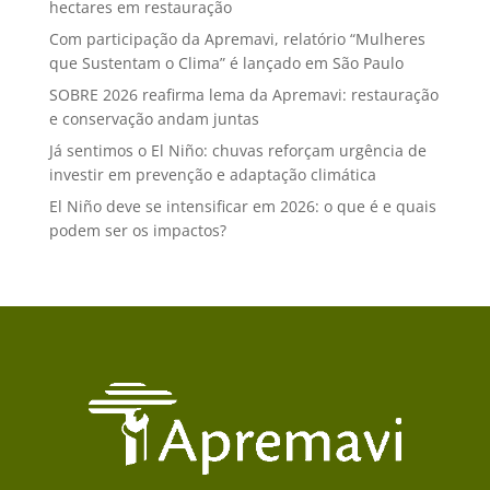
hectares em restauração
Com participação da Apremavi, relatório “Mulheres
que Sustentam o Clima” é lançado em São Paulo
SOBRE 2026 reafirma lema da Apremavi: restauração
e conservação andam juntas
Já sentimos o El Niño: chuvas reforçam urgência de
investir em prevenção e adaptação climática
El Niño deve se intensificar em 2026: o que é e quais
podem ser os impactos?