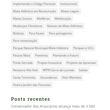
Implantando o Código Florestal
Institucional
Mata Atlântica em Restauração
Matas Legais
Matas Sociais
Melíferas
Mobilização
Mudanças Climáticas
Nativas da Mata Atlântica
Notícias
Para fauna
Para paisagismo
Para restauração
Parque Natural Municipal Mata Atlântica
Parques e UCs
Passos Maia
Pioneiras
Plantando o Futuro
Ponte Serrada
Projeto Araucária
Projetos da Apremavi
Restaura Alto Vale
RPPN Serra do Lucindo
Salete
Santa Terezinha
Secundárias
Vitor Meireles
Viveiro Jardim das Florestas
Posts recentes
Conservador das Araucárias alcança mais de 3.500