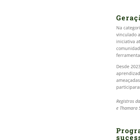
Geraç
Na categor
vinculado 
iniciativa 
comunidade
ferramenta
Desde 2023
aprendizad
ameaçadas,
participar
Registros d
e Thamara S
Progr
suces