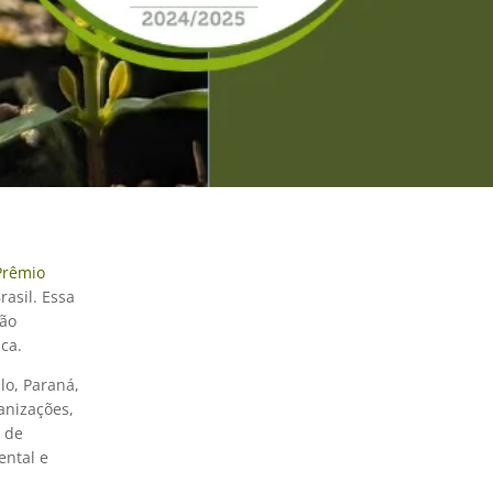
Prêmio
asil. Essa
ção
ca.
lo, Paraná,
anizações,
l de
ental e