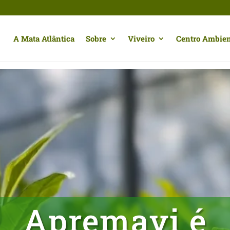
A Mata Atlântica
Sobre
Viveiro
Centro Ambien
Apremavi é