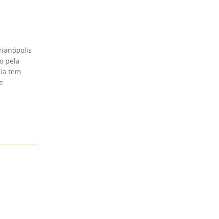
rianópolis
o pela
gia tem
e