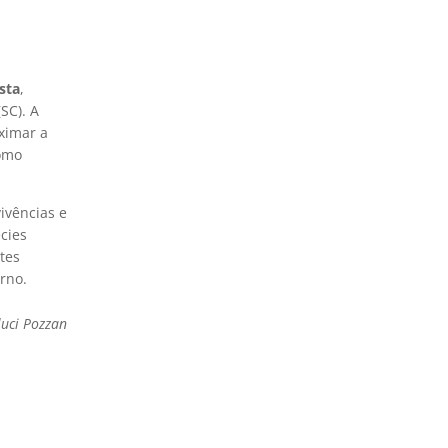
sta
,
SC). A
oximar a
como
ivências e
cies
tes
rno.
luci Pozzan