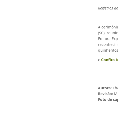
Registros d
A cerimôni
(SC), reuni
Editora Ex
reconhecim
quinhentos 
>
Confira 
Autora:
Tha
Revisão:
Mi
Foto de ca