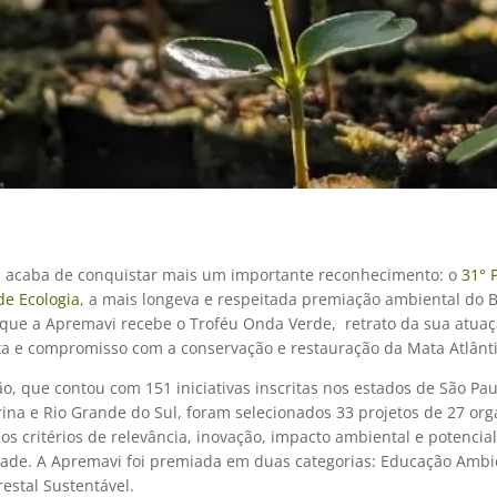
 acaba de conquistar mais um importante reconhecimento: o
31° 
de Ecologia
, a mais longeva e respeitada premiação ambiental do Br
z que a Apremavi recebe o Troféu Onda Verde, retrato da sua atua
ta e compromisso com a conservação e restauração da Mata Atlânti
o, que contou com 151 iniciativas inscritas nos estados de São Pau
ina e Rio Grande do Sul, foram selecionados 33 projetos de 27 org
s critérios de relevância, inovação, impacto ambiental e potencia
idade. A Apremavi foi premiada em duas categorias: Educação Ambi
estal Sustentável.