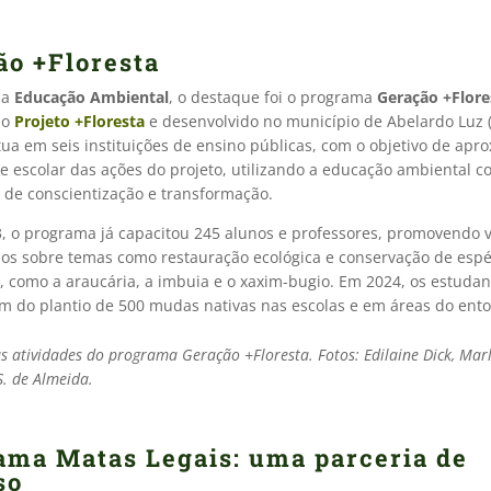
ão +Floresta
ia
Educação Ambiental
, o destaque foi o programa
Geração +Flore
ao
Projeto +Floresta
e desenvolvido no município de Abelardo Luz (
atua em seis instituições de ensino públicas, com o objetivo de apr
 escolar das ações do projeto, utilizando a educação ambiental 
 de conscientização e transformação.
, o programa já capacitou 245 alunos e professores, promovendo v
os sobre temas como restauração ecológica e conservação de espé
 como a araucária, a imbuia e o xaxim-bugio. Em 2024, os estudan
am do plantio de 500 mudas nativas nas escolas e em áreas do ento
as atividades do programa Geração +Floresta. Fotos: Edilaine Dick, Mar
. de Almeida.
ama Matas Legais: uma parceria de
so