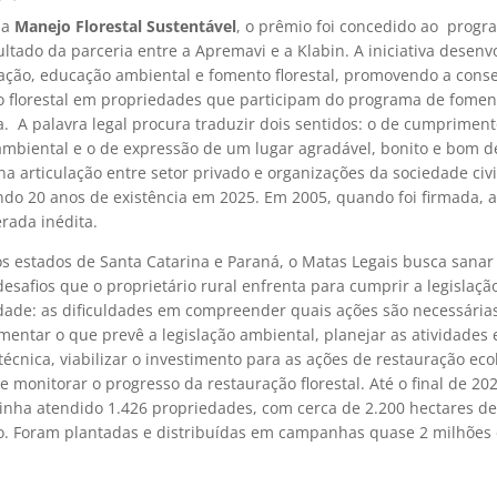
ia
Manejo Florestal Sustentável
, o prêmio foi concedido ao prog
sultado da parceria entre a Apremavi e a Klabin. A iniciativa desenv
ação, educação ambiental e fomento florestal, promovendo a cons
o florestal em propriedades que participam do programa de foment
. A palavra legal procura traduzir dois sentidos: o de cumprimen
ambiental e o de expressão de um lugar agradável, bonito e bom de
na articulação entre setor privado e organizações da sociedade civi
o 20 anos de existência em 2025. Em 2005, quando foi firmada, a
rada inédita.
s estados de Santa Catarina e Paraná, o Matas Legais busca sanar
desafios que o proprietário rural enfrenta para cumprir a legislaç
dade: as dificuldades em compreender quais ações são necessárias
entar o que prevê a legislação ambiental, planejar as atividades 
técnica, viabilizar o investimento para as ações de restauração eco
e monitorar o progresso da restauração florestal. Até o final de 202
inha atendido 1.426 propriedades, com cerca de 2.200 hectares d
o. Foram plantadas e distribuídas em campanhas quase 2 milhõe