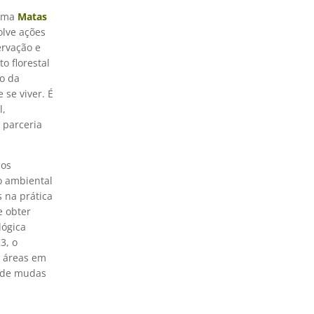
rama
Matas
olve ações
ervação e
o florestal
to da
 se viver. É
l,
 parceria
 os
ão ambiental
 na prática
e obter
lógica
3, o
e áreas em
s de mudas