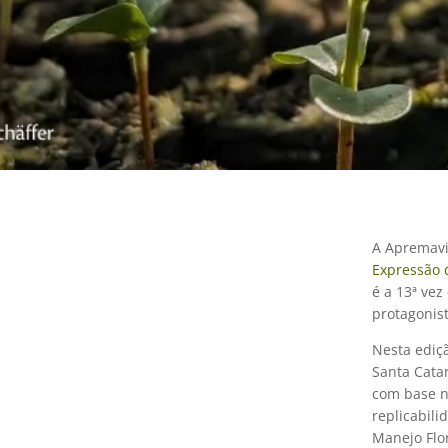
A Apremavi
Expressão 
é a 13ª ve
protagonis
Nesta ediçã
Santa Catar
com base no
replicabil
Manejo Flor