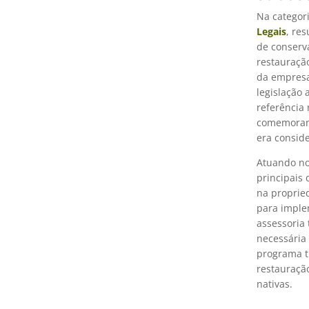
Na categor
Legais
, re
de conserv
restauraçã
da empresa
legislação 
referência 
comemorand
era conside
Atuando no
principais 
na proprie
para implem
assessoria 
necessária 
programa t
restauraçã
nativas.