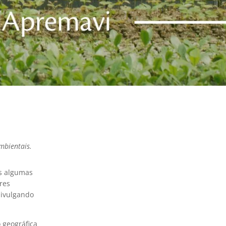
mbientais.
s algumas
res
divulgando
 geográfica