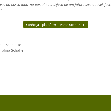
ivas ao nosso lado; no portal e na defesa de um futuro sustentável, just
o”
.
Conheça a plataforma 'Para Quem Doar'
r L. Zanelatto
rolina Schäffer