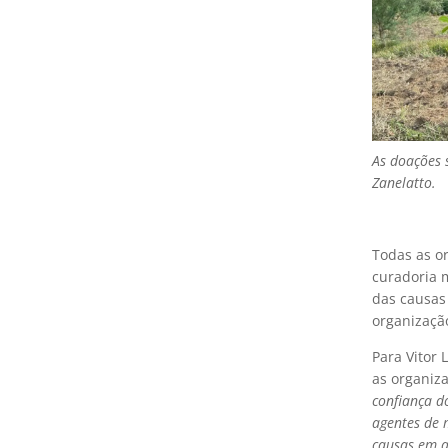
As doações 
Zanelatto.
Todas as o
curadoria 
das causas
organizaçã
Para Vitor 
as organiza
confiança d
agentes de 
causas em q