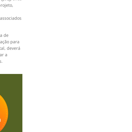
rojeto,
associados
ma de
dação para
tal, deverá
ar a
s.