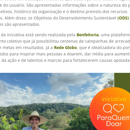
se do usuário. São apresentadas informações sobre a natureza do p
etivos, histórico da organização e o destino previsto dos recursos
s. Além disso, os Objetivos do Desenvolvimento Sustentável
(ODS)
des são apresentados.
da iniciativa está sendo realizada pela
Benfeitoria
, uma platafor
nto coletivo que já possibilitou centenas de campanhas de arreca
r metas em resultados. Já a
Rede
Globo
, que é idealizadora do por
eúdos para inspirar mais pessoas a doarem, dar mídia para aument
e da ação e de talentos e marcas para fortalecerem causas apoiada