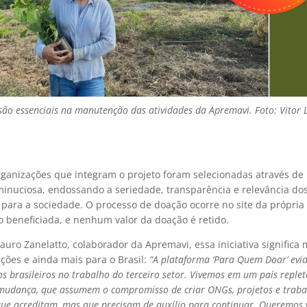
são essenciais na manutenção das atividades da Apremavi. Foto: Vitor L
rganizações que integram o projeto foram selecionadas através d
minuciosa, endossando a seriedade, transparência e relevância dos
 para a sociedade. O processo de doação ocorre no site da própria
o beneficiada, e nenhum valor da doação é retido.
Lauro Zanelatto, colaborador da Apremavi, essa iniciativa significa
ções e ainda mais para o Brasil:
“A plataforma ‘Para Quem Doar’ evid
os brasileiros no trabalho do terceiro setor. Vivemos em um país replet
mudança, que assumem o compromisso de criar ONGs, projetos e traba
ue acreditam, mas que precisam de auxílio para continuar. Queremos 