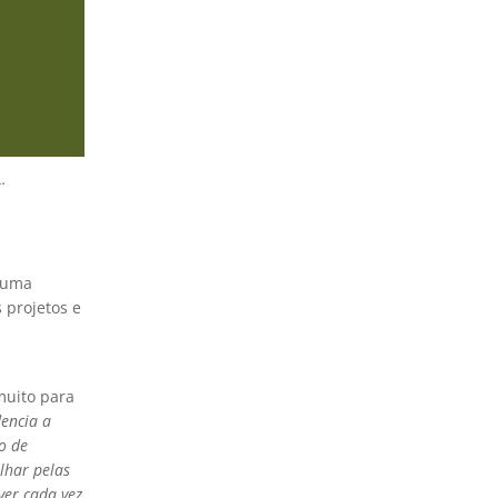
.
e uma
 projetos e
 muito para
encia a
o de
lhar pelas
ver cada vez