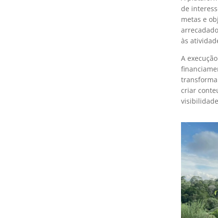
de interes
metas e obj
arrecadado
às ativida
A execução 
financiame
transforma
criar cont
visibilidad