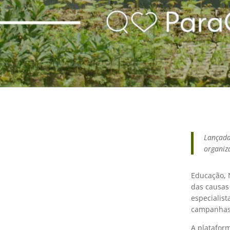
Lançada
organiz
Educação, 
das causas
especialist
campanhas 
A plataform