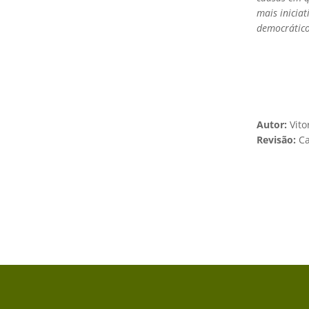
mais iniciat
democrátic
Autor:
Vito
Revisão:
Ca