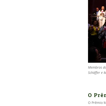
Membros da
Schäffer e 
O Prê
O Prêmio M