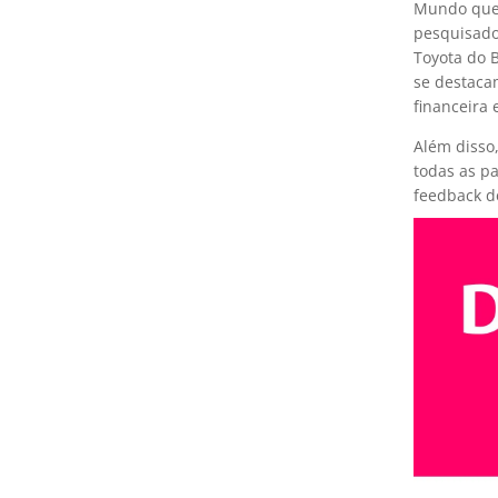
Mundo que 
pesquisado
Toyota do 
se destaca
financeira 
Além disso
todas as p
feedback d