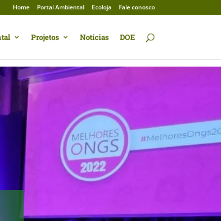
Home
Portal Ambiental
Ecoloja
Fale conosco
tal
Projetos
Notícias
DOE