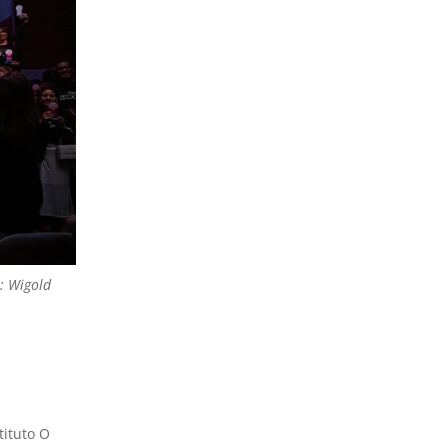
: Wigold
tituto O