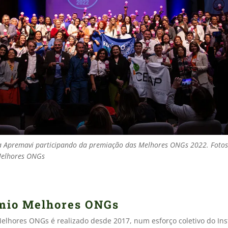
 Apremavi participando da premiação das Melhores ONGs 2022. Fotos
Melhores ONGs
mio Melhores ONGs
elhores ONGs é realizado desde 2017, num esforço coletivo do Ins