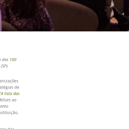
ão das
100
 (SP).
anizações
ratégias de
“
A lista das
elizes ao
mento
stituição,