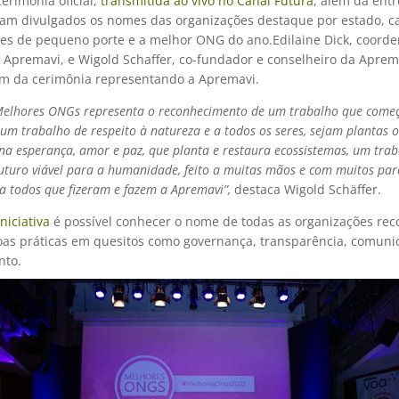
erimônia oficial,
transmitida ao vivo no Canal Futura
, além da ent
oram divulgados os nomes das organizações destaque por estado, c
es de pequeno porte e a melhor ONG do ano.Edilaine Dick, coord
a Apremavi, e Wigold Schaffer, co-fundador e conselheiro da Aprem
am da cerimônia representando a Apremavi.
Melhores ONGs representa o reconhecimento de um trabalho que come
 um trabalho de respeito à natureza e a todos os seres, sejam plantas 
na esperança, amor e paz, que planta e restaura ecossistemas, um tra
uturo viável para a humanidade, feito a muitas mãos e com muitos parc
a todos que fizeram e fazem a Apremavi”,
destaca Wigold Schäffer.
niciativa
é possível conhecer o nome de todas as organizações re
oas práticas em quesitos como governança, transparência, comuni
nto.