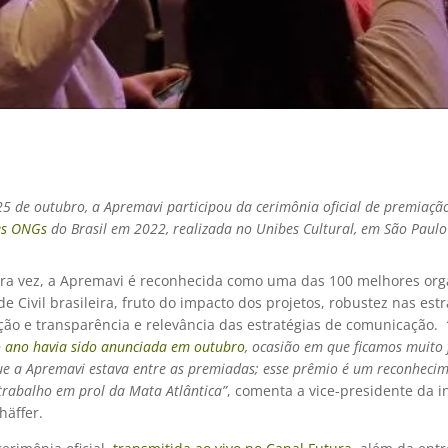
25 de outubro, a Apremavi participou da cerimônia oficial de premiaç
es ONGs
do Brasil em 2022, realizada no Unibes Cultural, em São Paulo
ira vez, a Apremavi é reconhecida como uma das 100 melhores org
e Civil brasileira, fruto do impacto dos projetos, robustez nas est
ção e transparência e relevância das estratégias de comunicação.
do ano havia sido anunciada em outubro
, ocasião em que ficamos muito f
ue a Apremavi estava entre as premiadas; esse prêmio é um reconheci
 trabalho em prol da Mata Atlântica”
, comenta a vice-presidente da in
häffer.