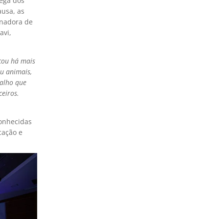
rega dos
ausa, as
enadora de
avi,
çou há mais
ou animais,
balho que
eiros.
conhecidas
cação e