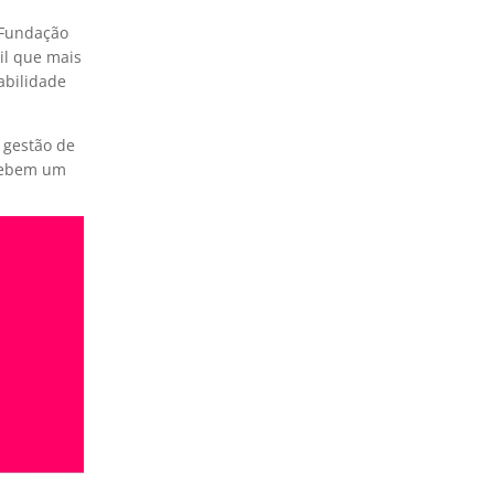
 Fundação
il que mais
abilidade
 gestão de
ecebem um