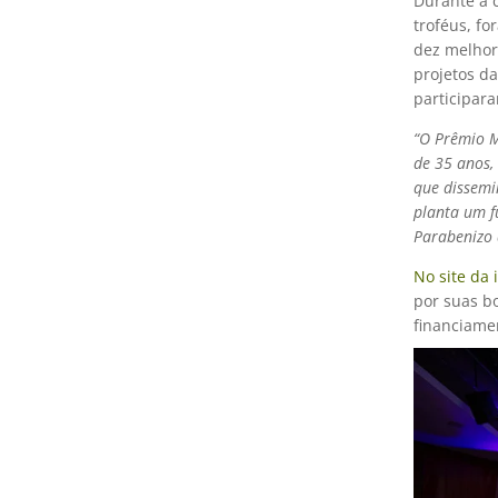
Durante a c
troféus, f
dez melhor
projetos d
participar
“O Prêmio 
de 35 anos,
que dissemi
planta um f
Parabenizo 
No site da i
por suas b
financiame