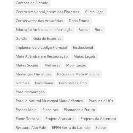
Campos de Altitude
Centro Ambiental Jardim das Florestas
Clima Legal
Conservador das Araucárias
Dona Emma
Educação Ambiental e Informação
Fauna
Flora
Galvão
Guia de Espécies
Implantando o Código Florestal
Institucional
Mata Atlântica em Restauração
Matas Legais
Matas Sociais
Melíferas
Mobilização
Mudanças Climáticas
Nativas da Mata Atlântica
Notícias
Para fauna
Para paisagismo
Para restauração
Parque Natural Municipal Mata Atlântica
Parques e UCs
Passos Maia
Pioneiras
Plantando o Futuro
Ponte Serrada
Projeto Araucária
Projetos da Apremavi
Restaura Alto Vale
RPPN Serra do Lucindo
Salete