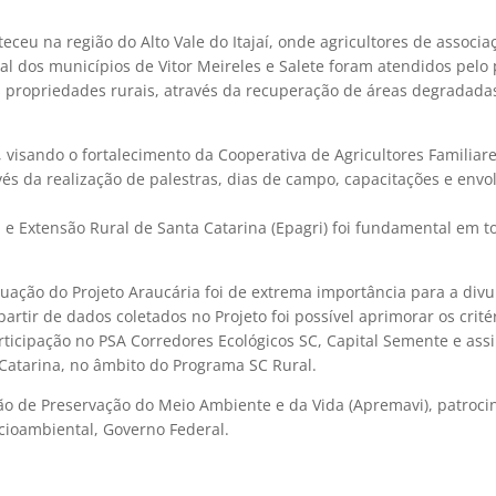
ceu na região do Alto Vale do Itajaí, onde agricultores de associa
al dos municípios de Vitor Meireles e Salete foram atendidos pelo 
 propriedades rurais, através da recuperação de áreas degradada
 visando o fortalecimento da Cooperativa de Agricultores Familiar
és da realização de palestras, dias de campo, capacitações e env
e Extensão Rural de Santa Catarina (Epagri) foi fundamental em t
tuação do Projeto Araucária foi de extrema importância para a div
artir de dados coletados no Projeto foi possível aprimorar os crité
articipação no PSA Corredores Ecológicos SC, Capital Semente e assi
atarina, no âmbito do Programa SC Rural.
ção de Preservação do Meio Ambiente e da Vida (Apremavi), patroci
cioambiental, Governo Federal.