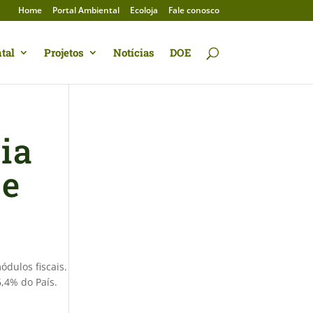
Home
Portal Ambiental
Ecoloja
Fale conosco
tal
Projetos
Notícias
DOE
ia
se
dulos fiscais.
,4% do País.