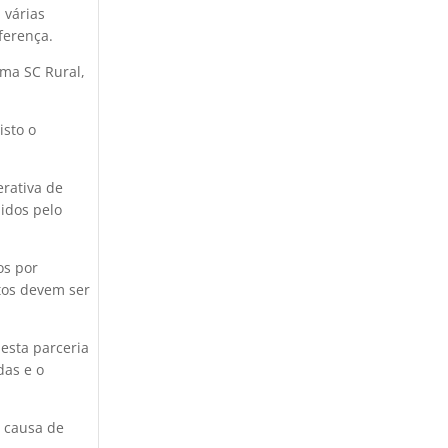
 várias
iferença.
ama SC Rural,
isto o
rativa de
didos pelo
os por
tos devem ser
esta parceria
das e o
r causa de