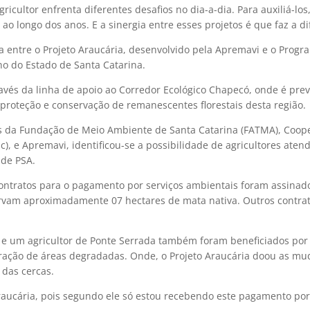
cultor enfrenta diferentes desafios no dia-a-dia. Para auxiliá-los,
 ao longo dos anos. E a sinergia entre esses projetos é que faz a d
a entre o Projeto Araucária, desenvolvido pela Apremavi e o Progr
no do Estado de Santa Catarina.
avés da linha de apoio ao Corredor Ecológico Chapecó, onde é prev
proteção e conservação de remanescentes florestais desta região.
es da Fundação de Meio Ambiente de Santa Catarina (FATMA), Coope
c), e Apremavi, identificou-se a possibilidade de agricultores aten
 de PSA.
contratos para o pagamento por serviços ambientais foram assinad
ervam aproximadamente 07 hectares de mata nativa. Outros contra
o e um agricultor de Ponte Serrada também foram beneficiados por 
ração de áreas degradadas. Onde, o Projeto Araucária doou as mu
 das cercas.
raucária, pois segundo ele só estou recebendo este pagamento po