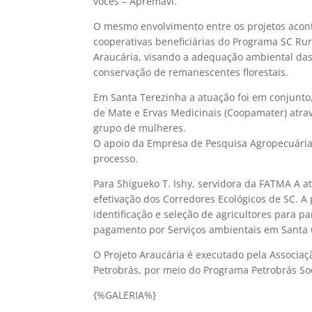
vocês – Apremavi.
O mesmo envolvimento entre os projetos aconte
cooperativas beneficiárias do Programa SC Rur
Araucária, visando a adequação ambiental das
conservação de remanescentes florestais.
Em Santa Terezinha a atuação foi em conjunto,
de Mate e Ervas Medicinais (Coopamater) atrav
grupo de mulheres.
O apoio da Empresa de Pesquisa Agropecuária 
processo.
Para Shigueko T. Ishy, servidora da FATMA A a
efetivação dos Corredores Ecológicos de SC. A p
identificação e seleção de agricultores para p
pagamento por Serviços ambientais em Santa C
O Projeto Araucária é executado pela Associa
Petrobrás, por meio do Programa Petrobrás So
{%GALERIA%}