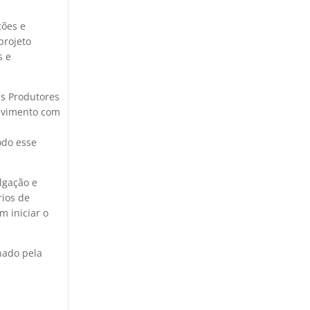
ções e
projeto
s e
es Produtores
olvimento com
odo esse
ulgação e
rios de
m iniciar o
nado pela