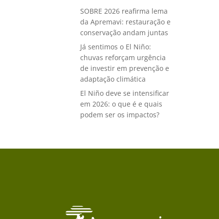
SOBRE 2026 reafirma lema
da Apremavi: restauração e
conservação andam juntas
Já sentimos o El Niño:
chuvas reforçam urgência
de investir em prevenção e
adaptação climática
El Niño deve se intensificar
em 2026: o que é e quais
podem ser os impactos?