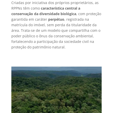
Criadas por iniciativa dos próprios proprietários, as
RPPNs têm como
característica central a
conservação da diversidade biológica
, com proteção
garantida em caráter
perpétuo
, registrada na
matrícula do imóvel, sem perda da titularidade da
área. Trata-se de um modelo que compartilha com o
poder público o ônus da conservação ambiental,
fortalecendo a participação da sociedade civil na
proteção do patrimônio natural.