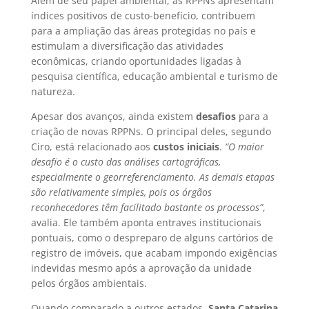
Além de seu papel ambiental, as RPPNs apresentam
índices positivos de custo-benefício, contribuem
para a ampliação das áreas protegidas no país e
estimulam a diversificação das atividades
econômicas, criando oportunidades ligadas à
pesquisa científica, educação ambiental e turismo de
natureza.
Apesar dos avanços, ainda existem
desafios
para a
criação de novas RPPNs. O principal deles, segundo
Ciro, está relacionado aos
custos iniciais
.
“O maior
desafio é o custo das análises cartográficas,
especialmente o georreferenciamento. As demais etapas
são relativamente simples, pois os órgãos
reconhecedores têm facilitado bastante os processos”
,
avalia. Ele também aponta entraves institucionais
pontuais, como o despreparo de alguns cartórios de
registro de imóveis, que acabam impondo exigências
indevidas mesmo após a aprovação da unidade
pelos órgãos ambientais.
Quando comparado a outros estados,
Santa Catarina