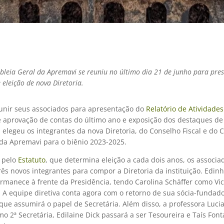
bleia Geral da Apremavi se reuniu no último dia 21 de junho para pre
 eleição de nova Diretoria.
unir seus associados para apresentação do
Relatório de Atividade
e aprovação de contas do último ano e exposição dos destaques de
elegeu os integrantes da nova Diretoria, do Conselho Fiscal e do 
 da Apremavi para o biênio 2023-2025.
 pelo
Estatuto
, que determina eleição a cada dois anos, os associa
ês novos integrantes para compor a Diretoria da instituição. Edin
rmanece à frente da Presidência, tendo Carolina Schäffer como Vic
. A equipe diretiva conta agora com o retorno de sua sócia-fundad
que assumirá o papel de Secretária. Além disso, a professora Luci
 2ª Secretária, Edilaine Dick passará a ser Tesoureira e Taís Font