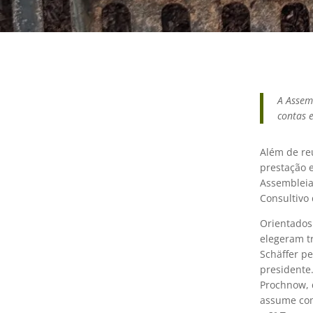
A Assem
contas e
Além de re
prestação 
Assembleia 
Consultivo
Orientados
elegeram tr
Schäffer pe
presidente
Prochnow, 
assume como