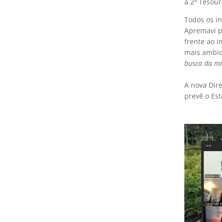
a 2ª Tesour
Todos os i
Apremavi p
frente ao 
mais ambici
busca da mi
A nova Dire
prevê o Es