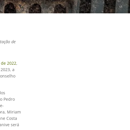
stação de
s de 2022
,
 2023, a
Conselho
dos
ho Pedro
e-
ora, Miriam
ane Costa
anive será