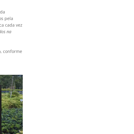
 da
os pela
ca cada vez
dos na
o, conforme