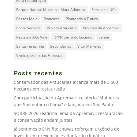
Para restauração
Parque Natural Municipal Mata Atlântica
Parques e UCs
Passos Maia
Pioneiras
Plantando o Futuro
Ponte Serrada
Projeto Araucária
Projetos da Apremavi
Restaura Alto Vale
RPPN Serra do Lucindo
Salete
Santa Terezinha
Secundárias
Vitor Meireles
Viveiro Jardim das Florestas
Posts recentes
Conservador das Araucárias alcança mais de 3.500
hectares em restauração
Com participação da Apremavi, relatório “Mulheres
que Sustentam o Clima” é lançado em São Paulo
SOBRE 2026 reafirma lema da Apremavi: restauração
e conservação andam juntas
Já sentimos o El Niño: chuvas reforçam urgência de
investir em prevenção e adaptação climática