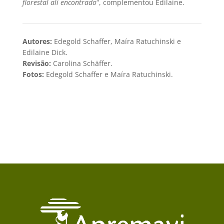
florestal ali encontrado
“, complementou Edilaine.
Autores:
Edegold Schaffer, Maíra Ratuchinski e
Edilaine Dick.
Revisão:
Carolina Schäffer.
Fotos:
Edegold Schaffer e Maíra Ratuchinski.