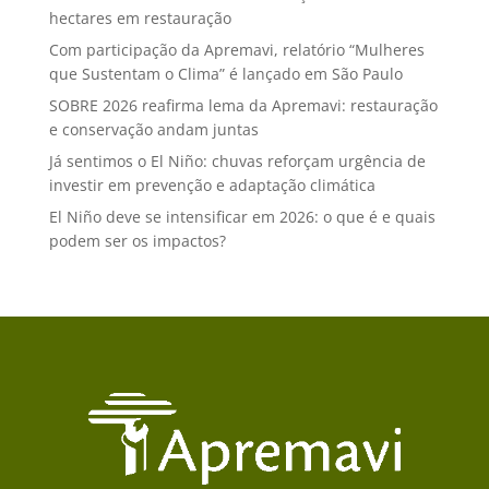
hectares em restauração
Com participação da Apremavi, relatório “Mulheres
que Sustentam o Clima” é lançado em São Paulo
SOBRE 2026 reafirma lema da Apremavi: restauração
e conservação andam juntas
Já sentimos o El Niño: chuvas reforçam urgência de
investir em prevenção e adaptação climática
El Niño deve se intensificar em 2026: o que é e quais
podem ser os impactos?