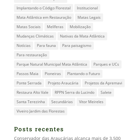
Implantando o Código Florestal
Institucional
Mata Atlântica em Restauração
Matas Legais
Matas Sociais
Melíferas
Mobilização
Mudanças Climáticas
Nativas da Mata Atlântica
Notícias
Para fauna
Para paisagismo
Para restauração
Parque Natural Municipal Mata Atlântica
Parques e UCs
Passos Maia
Pioneiras
Plantando o Futuro
Ponte Serrada
Projeto Araucária
Projetos da Apremavi
Restaura Alto Vale
RPPN Serra do Lucindo
Salete
Santa Terezinha
Secundárias
Vitor Meireles
Viveiro Jardim das Florestas
Posts recentes
Conservador das Araucárias alcança mais de 3.500