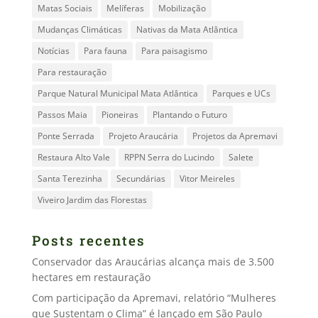
Matas Sociais
Melíferas
Mobilização
Mudanças Climáticas
Nativas da Mata Atlântica
Notícias
Para fauna
Para paisagismo
Para restauração
Parque Natural Municipal Mata Atlântica
Parques e UCs
Passos Maia
Pioneiras
Plantando o Futuro
Ponte Serrada
Projeto Araucária
Projetos da Apremavi
Restaura Alto Vale
RPPN Serra do Lucindo
Salete
Santa Terezinha
Secundárias
Vitor Meireles
Viveiro Jardim das Florestas
Posts recentes
Conservador das Araucárias alcança mais de 3.500
hectares em restauração
Com participação da Apremavi, relatório “Mulheres
que Sustentam o Clima” é lançado em São Paulo