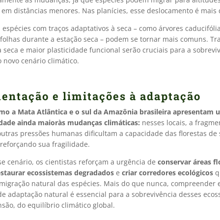
em distâncias menores. Nas planícies, esse deslocamento é mais di
 espécies com traços adaptativos à seca – como árvores caducifóli
folhas durante a estação seca – podem se tornar mais comuns. Tr
à seca e maior plasticidade funcional serão cruciais para a sobrevi
 novo cenário climático.
entação e limitações à adaptação
mo a Mata Atlântica e o sul da Amazônia brasileira apresentam
idade ainda maioràs mudanças climáticas:
nesses locais, a fragm
 outras pressões humanas dificultam a capacidade das florestas de 
reforçando sua fragilidade.
e cenário, os cientistas reforçam a urgência de
conservar áreas fl
estaurar ecossistemas degradados
e
criar corredores ecológicos
q
a migração natural das espécies. Mais do que nunca, compreender e
de adaptação natural é essencial para a sobrevivência desses ecos
nsão, do equilíbrio climático global.