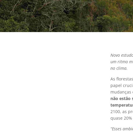
Novo estudo
um ritmo mu
no clima.
As floresta
papel cruc
mudanças c
não estão 
temperatur
2100, as p
quase 20% 
“Esses ambi