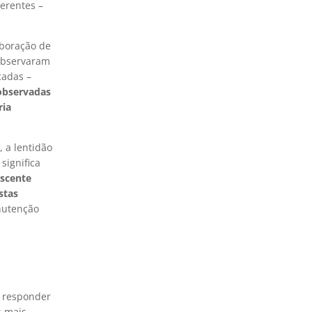
ferentes –
aboração de
 observaram
cadas –
observadas
ria
 a lentidão
significa
escente
stas
nutenção
 responder
s mais