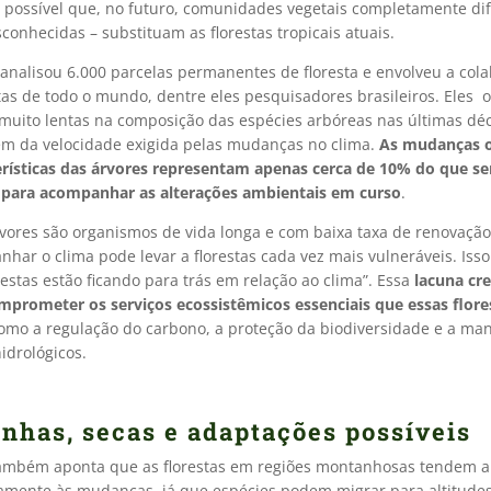
é possível que, no futuro, comunidades vegetais completamente di
conhecidas – substituam as florestas tropicais atuais.
 analisou 6.000 parcelas permanentes de floresta e envolveu a col
stas de todo o mundo, dentre eles pesquisadores brasileiros. Eles
uito lentas na composição das espécies arbóreas nas últimas dé
m da velocidade exigida pelas mudanças no clima.
As mudanças 
erísticas das árvores representam apenas cerca de 10% do que se
 para acompanhar as alterações ambientais em curso
.
vores são organismos de vida longa e com baixa taxa de renovação,
ar o clima pode levar a florestas cada vez mais vulneráveis. Isso 
restas estão ficando para trás em relação ao clima”. Essa
lacuna cr
prometer os serviços ecossistêmicos essenciais que essas flore
como a regulação do carbono, a proteção da biodiversidade e a ma
hidrológicos.
nhas, secas e adaptações possíveis
ambém aponta que as florestas em regiões montanhosas tendem a
amente às mudanças, já que espécies podem migrar para altitude