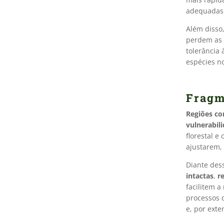
adequadas 
Além disso,
perdem as 
tolerância 
espécies no
Fragm
Regiões co
vulnerabil
florestal e
ajustarem, 
Diante dess
intactas
,
r
facilitem 
processos 
e, por exte