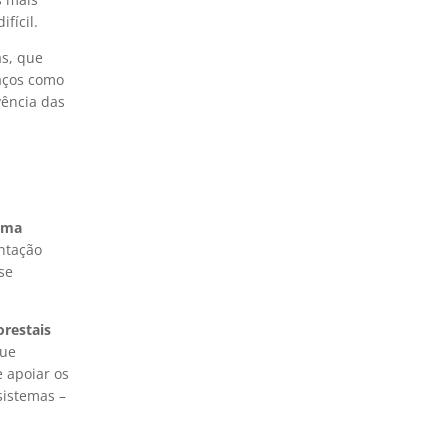
fícil.
as, que
aços como
vência das
 uma
entação
se
orestais
ue
 apoiar os
sistemas –