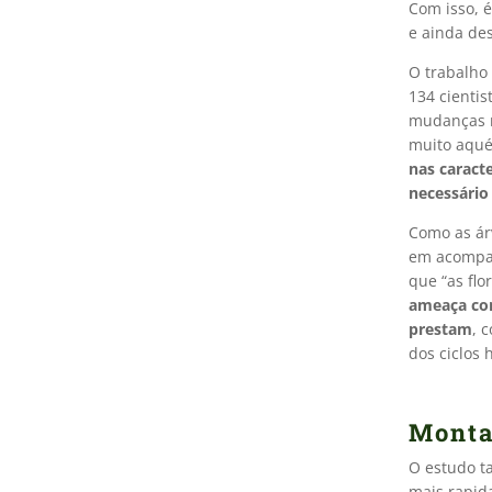
Com isso, 
e ainda des
O trabalho
134 cienti
mudanças m
muito aqué
nas caract
necessário
Como as ár
em acompanh
que “as flo
ameaça com
prestam
, 
dos ciclos 
Monta
O estudo t
mais rapid