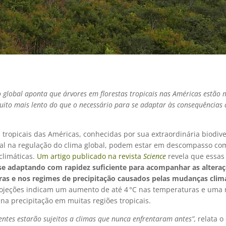
 global aponta que árvores em florestas tropicais nas Américas estã
ito mais lento do que o necessário para se adaptar às consequência
s tropicais das Américas, conhecidas por sua extraordinária biodiv
ial na regulação do clima global, podem estar em descompasso co
limáticas.
Um artigo publicado na revista
Science
revela que essa
se adaptando com rapidez suficiente para acompanhar as altera
as e nos regimes de precipitação causados pelas mudanças clim
rojeções indicam um aumento de até 4 °C nas temperaturas e uma
na precipitação em muitas regiões tropicais.
entes estarão sujeitos a climas que nunca enfrentaram antes”,
relata o