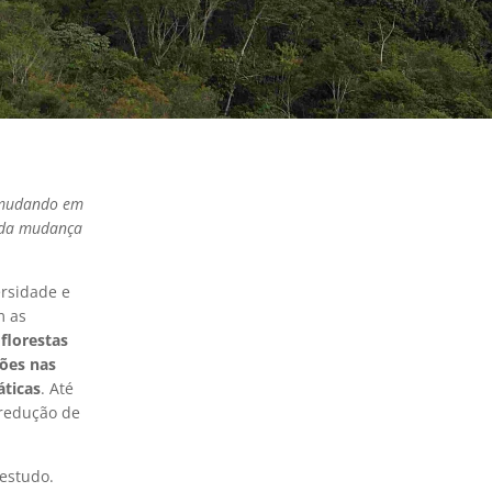
o mudando em
s da mudança
ersidade e
m as
s
florestas
ções nas
áticas
. Até
 redução de
 estudo.