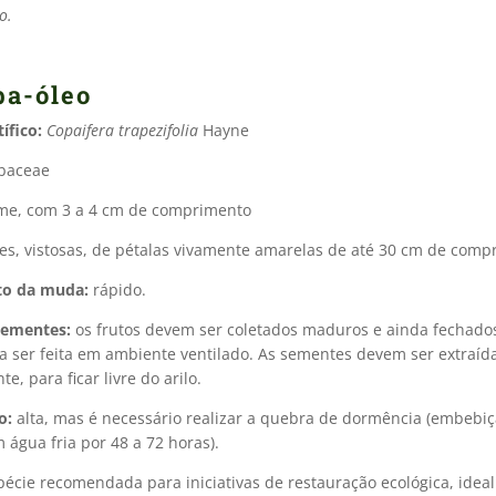
o.
ba-óleo
ífico:
Copaifera trapezifolia
Hayne
baceae
me, com 3 a 4 cm de comprimento
s, vistosas, de pétalas vivamente amarelas de até 30 cm de comp
to da muda:
rápido.
sementes:
os frutos devem ser coletados maduros e ainda fechado
ia ser feita em ambiente ventilado. As sementes devem ser extraíd
, para ficar livre do arilo.
o:
alta, mas é necessário realizar a quebra de dormência (embebiç
água fria por 48 a 72 horas).
écie recomendada para iniciativas de restauração ecológica, ide