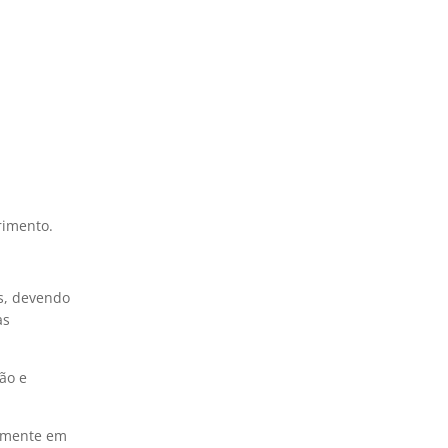
rimento.
s, devendo
as
ão e
almente em