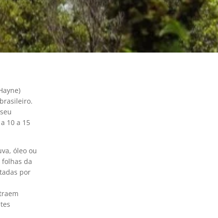
Hayne)
rasileiro.
 seu
a 10 a 15
va, óleo ou
 folhas da
itadas por
atraem
tes