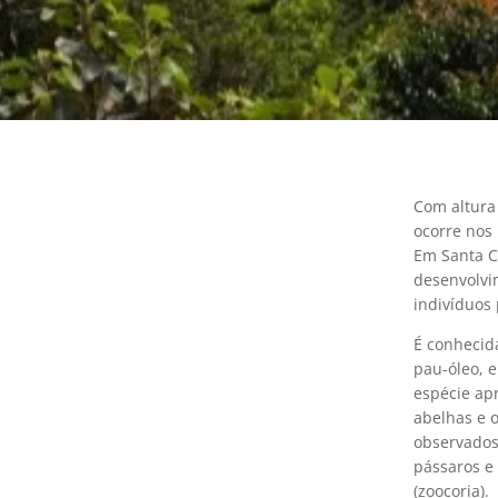
Com altura 
ocorre nos 
Em Santa C
desenvolvi
indivíduos 
É conhecid
pau-óleo, e
espécie apr
abelhas e o
observados
pássaros e
(zoocoria).