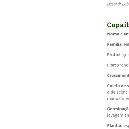
Desordi Lob
Copaí
Nome cient
Família:
Fa
Fruto:
legu
Flor:
grande
Crescimen
Coleta de 
a deiscênc
manualmente
Germinaçã
lavagem em 
Plantio:
esp