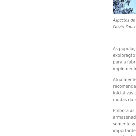
Aspectos da 
Flávio Zanch
As populaç
exploração 
para a fab
implementos
Atualmente
recomendad
iniciativas
mudas da e
Embora as 
armazenada
semente ge
importante