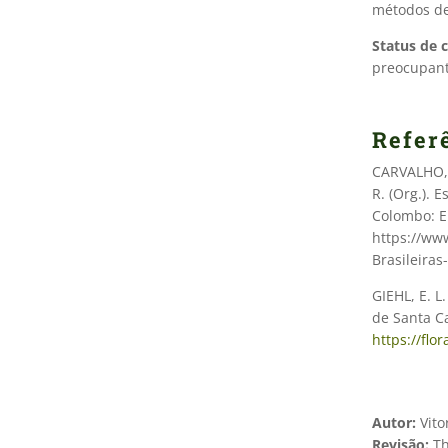
métodos de
Status de 
preocupant
Refer
CARVALHO,
R. (Org.). 
Colombo: Em
https://ww
Brasileiras
GIEHL, E. L.
de Santa Ca
https://flo
Autor:
Vito
Revisão:
T