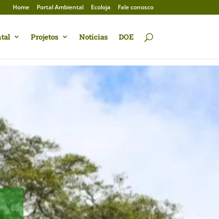
Home
Portal Ambiental
Ecoloja
Fale conosco
tal
Projetos
Notícias
DOE