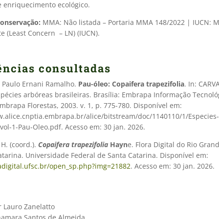
 enriquecimento ecológico.
conservação:
MMA: Não listada – Portaria MMA 148/2022 | IUCN: 
e (Least Concern – LN) (IUCN).
ências consultadas
 Paulo Ernani Ramalho.
Pau-óleo: Copaifera trapezifolia
. In: CARV
Espécies arbóreas brasileiras. Brasília: Embrapa Informação Tecnoló
brapa Florestas, 2003. v. 1, p. 775-780. Disponível em:
w.alice.cnptia.embrapa.br/alice/bitstream/doc/1140110/1/Especies
-vol-1-Pau-Oleo.pdf. Acesso em: 30 jan. 2026.
 H. (coord.).
Copaifera trapezifolia
Hayn
e. Flora Digital do Rio Gran
tarina. Universidade Federal de Santa Catarina. Disponível em:
radigital.ufsc.br/open_sp.php?img=21882
. Acesso em: 30 jan. 2026.
r Lauro Zanelatto
hamara Santos de Almeida