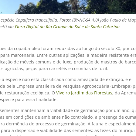
espécie Copaifera trapezifolia. Fotos: (BY-NC-SA 4.0) João Paulo de Ma
etti via
Flora Digital do Rio Grande do Sul e de Santa Catarina
.
ões da copaíba-óleo foram reduzidas ao longo do século XX, por co
para marcenaria. Entre outras aplicações, a madeira resistente era
ricação de móveis comuns e de luxo; produção de mastros de barco
 agrícolas, peças para carretéis e coronhas de fuzil.
 a espécie não está classificada como ameaçada de extinção, e é
a pela Empresa Brasileira de Pesquisa Agropecuária (Embrapa) 
 de restauração ecológica. O
Viveiro Jardim das Florestas
, da Aprem
spécie para essa finalidade.
sementes mantenham a viabilidade de germinação por um ano, 
s em condições de ambiente não controlado, a presença de cuma
ra dormência do processo de germinação. A fauna é especialment
 para a dispersão e viabilidade das sementes: as fezes do muriqui