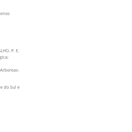
Menos
ALHO, P. E.
gica;
-Arboreas-
de do Sul e