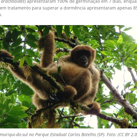
s arachnoides
) apresentaram 100% de germinação em 7 dias, enqua
em tratamento para superar a dormência apresentaram apenas 8
.
 muriqui-do-sul no Parque Estadual Carlos Botelho (SP). Foto: (CC BY 2.