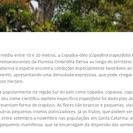
média entre 10 e 20 metros, a Copaíba-óleo (
Copaifera trapezifolia
remanescentes da Floresta Ombrófila Densa ao longo do território b
atarina a espécie encontra condições especialmente favoráveis ao
mento, apresentando uma densidade expressiva, que pode chegar 
por hectare.
a popularmente na região Sul do país como copaíba, copaúva, copu
 seu nome científico (epíteto específico)
trapezifolia
foi dado pois as
esentam forma de trapézio. As flores são brancas e pequenas, vis
utros pequenos insetos polinizadores. Já os frutos, que podem ser
 entre setembro a novembro nas populações em Santa Catarina, 
 pequenos mamíferos, que se encarregam da dispersão das semen