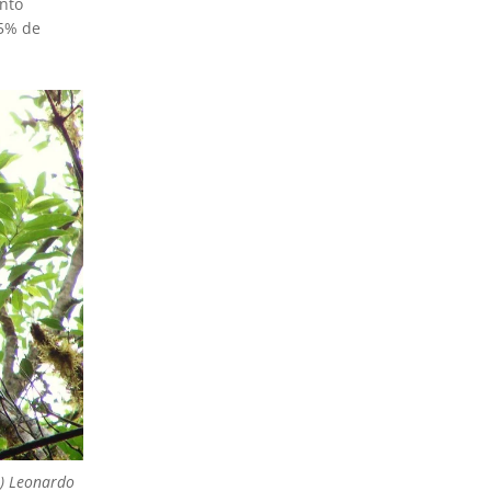
nto
5% de
0) Leonardo