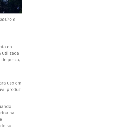
çaneiro e
nta da
 utilizada
 de pesca,
para uso em
avi, produz
quando
rina na
e
-do-sul