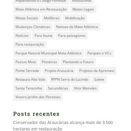
Implantando o Código Florestal
Institucional
Mata Atlântica em Restauração
Matas Legais
Matas Sociais
Melíferas
Mobilização
Mudanças Climáticas
Nativas da Mata Atlântica
Notícias
Para fauna
Para paisagismo
Para restauração
Parque Natural Municipal Mata Atlântica
Parques e UCs
Passos Maia
Pioneiras
Plantando o Futuro
Ponte Serrada
Projeto Araucária
Projetos da Apremavi
Restaura Alto Vale
RPPN Serra do Lucindo
Salete
Santa Terezinha
Secundárias
Vitor Meireles
Viveiro Jardim das Florestas
Posts recentes
Conservador das Araucárias alcança mais de 3.500
hectares em restauração