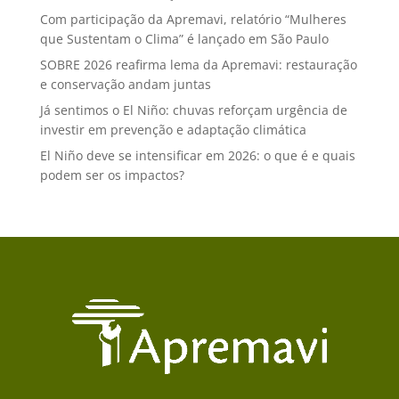
Com participação da Apremavi, relatório “Mulheres
que Sustentam o Clima” é lançado em São Paulo
SOBRE 2026 reafirma lema da Apremavi: restauração
e conservação andam juntas
Já sentimos o El Niño: chuvas reforçam urgência de
investir em prevenção e adaptação climática
El Niño deve se intensificar em 2026: o que é e quais
podem ser os impactos?