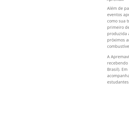
Além de pa
eventos apr
como sua t
primeiro d
produzida 
próximos a
combustívei
A Apremavi
recebendo 
Brasil). E
acompanhan
estudantes