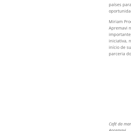
países par
oportunida
Miriam Pr
Apremavi n
importante
iniciativa,
início de s
parceria do
Café da manh
Apremavi