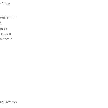
fios e
entante da
o
 essa
, mas o
rá com a
oto: Arquivo