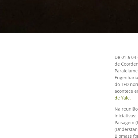
De 01 a 04
de Coordena
Paralelame
Engenharia
do TFD nor
acontece e
de Yale.
Na reunião
iniciativas
Paisagem (
(Understand
Biomass for