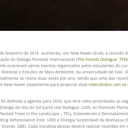
 de fevereiro de 2016 aconteceu, em New Haven (EUA), a reunião 
ção do Diálogo Florestal Internacional (
The Forests Dialogue  TFD
)
nte ocorreram vários eventos organizados pelos estudantes do cur
 Florestal e Estudos de Meio Ambiente, da Universidade de Yale. 
malmente se reúne duas vezes por ano, sendo que uma das reuni
m New Haven exatamente para propiciar esse
intercâmbio com os
 foi definida a agenda para 2016, que terá como prioridades as se
: Diálogo do Uso do Sol (Land Use Dialogue  LUD), As Florestas Plan
Planted Trees in the Landscape – TPL), Entendendo o Desmatament
ing Deforestation Free  UDF) e Energia Sustentável da Biomassa (
 Energy  SBE). Cada iniciativa dessas deverá realizar reuniões em 