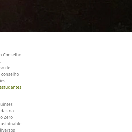
do Conselho
.
so de
O conselho
ões
 estudantes
guintes
tadas na
o Zero
Sustainable
diversos