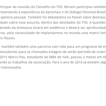
rticipar da reunião do Conselho do TFD, Miriam participou també
esentando a experiência da Apremavi e do Diálogo Florestal Brasi
rajetória pessoal. Também foi debatedora no Painel sobre Biomas
ebate sobre esse assunto, dentro das atividades do TFD. A questão
através da biomassa estará em evidência e deverá ser aprofundad
nos, pela necessidade de implantarmos no mundo uma matriz livr
s fósseis.
 mantém também uma parceria com Yale para um programa de es
estudantes para os chamados estágios de verão (período de inver
m 2015 Marco Pau, estudante de MBA de Yale, passou 2 meses em At
do os trabalhos da associação. Para o ano de 2016 já existem al
 interessados.