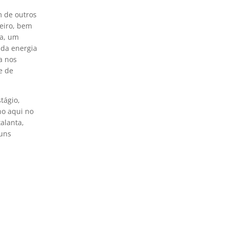
m de outros
leiro, bem
sa, um
 da energia
a nos
e de
tágio,
no aqui no
alanta,
guns