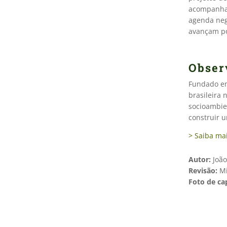
acompanham
agenda neg
avançam po
Obser
Fundado em 
brasileira 
socioambien
construir u
> Saiba ma
Autor:
João
Revisão:
Mi
Foto de ca