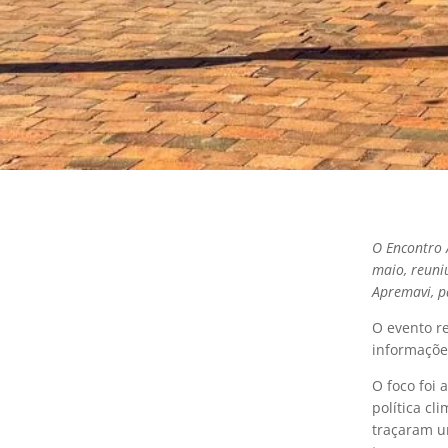
O Encontro 
maio, reuni
Apremavi, p
O evento r
informações
O foco foi 
política cl
traçaram u