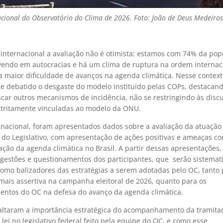
cional do Observatório do Clima de 2026. Foto: João de Deus Medeiros
 internacional a avaliação não é otimista: estamos com 74% da po
vendo em autocracias e há um clima de ruptura na ordem internaci
a maior dificuldade de avanços na agenda climática. Nesse context
 debatido o desgaste do modelo instituído pelas COPs, destacan
scar outros mecanismos de incidência, não se restringindo às disc
stritamente vinculadas ao modelo da ONU.
 nacional, foram apresentados dados sobre a avaliação da atuação
 do Legislativo, com apresentação de ações positivas e ameaças co
ção da agenda climática no Brasil. A partir dessas apresentações,
ugestões e questionamentos dos participantes, que serão sistemat
 como balizadores das estratégias a serem adotadas pelo OC, tanto
 mais assertiva na campanha eleitoral de 2026, quanto para os
entos do OC na defesa do avanço da agenda climática.
altaram a importância estratégica do acompanhamento da tramita
 lei no legislativo federal feito pela equipe do OC, e como esse