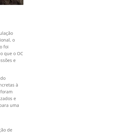
pulação
onal, o
o foi
do que o OC
ussões e
 do
ncretas à
 foram
izados e
 para uma
ção de