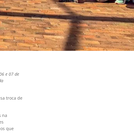
06 e 07 de
da
sa troca de
s na
es
ios que