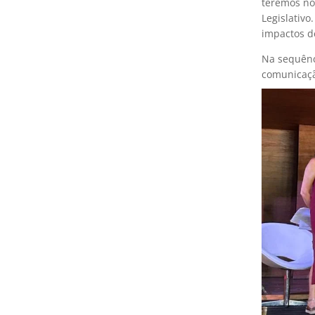
teremos no
Legislativ
impactos d
Na sequênc
comunicaçã