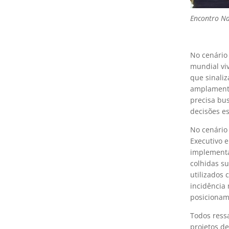
Encontro Na
No cenário
mundial vi
que sinaliz
amplamente
precisa bu
decisões e
No cenário
Executivo e
implementa
colhidas s
utilizados
incidência
posicionam
Todos ress
projetos de