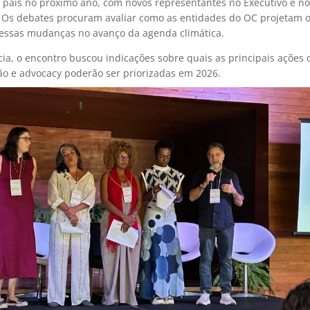
 país no próximo ano, com novos representantes no Executivo e no
o. Os debates procuram avaliar como as entidades do OC projetam o
essas mudanças no avanço da agenda climática.
ia, o encontro buscou indicações sobre quais as principais ações 
o e advocacy poderão ser priorizadas em 2026.