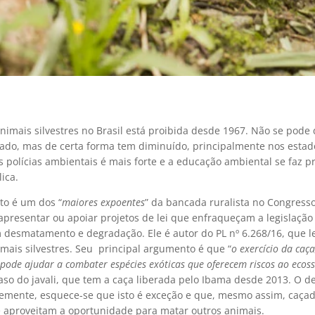
nimais silvestres no Brasil está proibida desde 1967. Não se pode 
ado, mas de certa forma tem diminuído, principalmente nos estad
 polícias ambientais é mais forte e a educação ambiental se faz p
ica.
ato é um dos “
maiores expoentes
” da bancada ruralista no Congress
apresentar ou apoiar projetos de lei que enfraqueçam a legislaçã
 desmatamento e degradação. Ele é autor do PL nº 6.268/16, que le
mais silvestres. Seu principal argumento é que “
o exercício da caç
 pode ajudar a combater espécies exóticas que oferecem riscos ao ecos
aso do javali, que tem a caça liberada pelo Ibama desde 2013. O d
emente, esquece-se que isto é exceção e que, mesmo assim, caça
 aproveitam a oportunidade para matar outros animais.