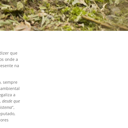
dizer que
os onde a
resente na
o, sempre
o ambiental
galiza a
a, desde que
sistema
”,
eputado,
dores