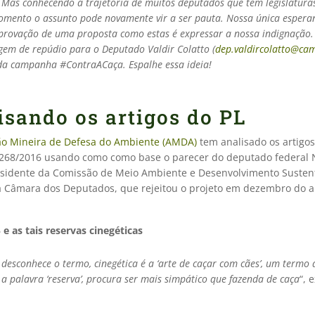
Mas conhecendo a trajetória de muitos deputados que tem legislaturas
mento o assunto pode novamente vir a ser pauta. Nossa única espera
provação de uma proposta como estas é expressar a nossa indignação
m de repúdio para o Deputado Valdir Colatto (
dep.valdircolatto@cam
da campanha #ContraACaça. Espalhe essa ideia!
isando os artigos do PL
ão Mineira de Defesa do Ambiente (AMDA)
tem analisado os artigos
6.268/2016 usando como como base o parecer do deputado federal N
residente da Comissão de Meio Ambiente e Desenvolvimento Susten
 Câmara dos Deputados, que rejeitou o projeto em dezembro do 
 e as tais reservas cinegéticas
esconhece o termo, cinegética é a ‘arte de caçar com cães’, um termo 
 a palavra ‘reserva’, procura ser mais simpático que fazenda de caça
“, 