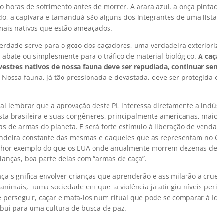
 horas de sofrimento antes de morrer. A arara azul, a onça pintad
do, a capivara e tamanduá são alguns dos integrantes de uma list
mais nativos que estão ameaçados.
verdade serve para o gozo dos caçadores, uma verdadeira exteriori
 abate ou simplesmente para o tráfico de material biológico.
A caç
lvestres nativos de nossa fauna deve ser repudiada, continuar se
Nossa fauna, já tão pressionada e devastada, deve ser protegida 
l lembrar que a aprovação deste PL interessa diretamente a indús
ta brasileira e suas congêneres, principalmente americanas, mai
as de armas do planeta. E será forte estímulo à liberação de vend
andeira constante das mesmas e daqueles que as representam no 
hor exemplo do que os EUA onde anualmente morrem dezenas de
rianças, boa parte delas com “armas de caça”.
aça significa envolver crianças que aprenderão e assimilarão a cr
animais, numa sociedade em que a violência já atingiu níveis per
 perseguir, caçar e mata-los num ritual que pode se comparar à 
ibui para uma cultura de busca de paz.