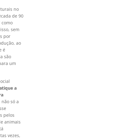
aturais no
écada de 90
ir como
 isso, sem
os por
odução, ao
e é
ra são
 para um
ocial
atique a
ra
 não só a
sse
s pelos
de animais
tá
tas vezes,