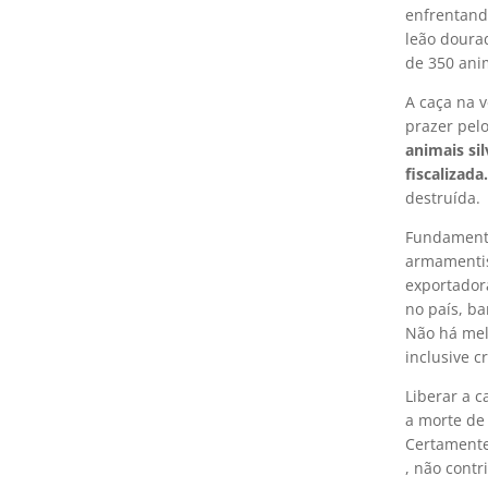
enfrentando
leão doura
de 350 ani
A caça na 
prazer pelo
animais si
fiscalizada.
destruída.
Fundamenta
armamentis
exportador
no país, b
Não há mel
inclusive c
Liberar a c
a morte de 
Certamente
, não contr