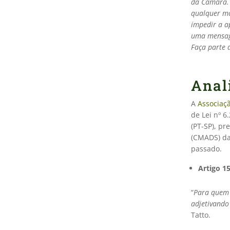
da Câmara. 
qualquer mo
impedir a a
uma mensage
Faça parte 
Anal
A
Associaç
de Lei nº 
(PT-SP), p
(CMADS) da
passado.
Artigo 15
“
Para quem d
adjetivando
Tatto.