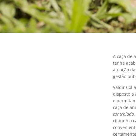
A caça de a
tenha acab
atuação das
gestão públ
Valdir Coll
disposto a 
e permitam
caça de ani
controlada,
citando o c
convenient
certamente