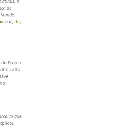
 atuais, a
nça de
. Mande
ara.leg.br
).
 do Projeto
ilto Tatto
tável
ano
arcaico que,
explicou