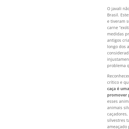
O javali nã
Brasil. Es
e tiveram s
carne “
exót
medidas pre
antigos cr
longo dos 
considerad
injustamen
problema q
Reconhecem
crítico e q
caça é uma
promover p
esses anim
animais si
caçadores,
silvestres
ameaçado p