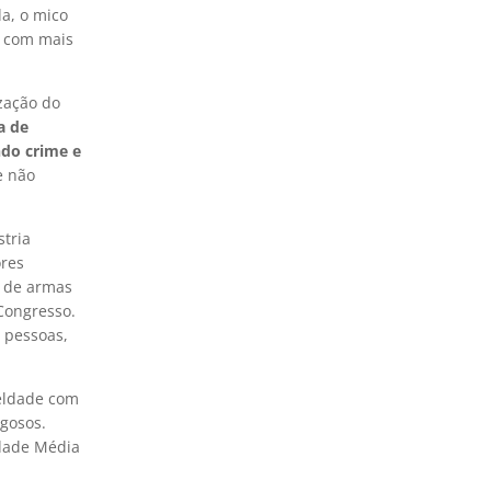
a, o mico
a com mais
zação do
a de
ndo crime e
e não
tria
ores
a de armas
Congresso.
 pessoas,
ueldade com
igosos.
Idade Média