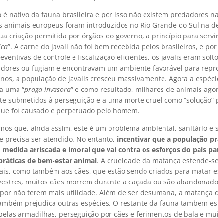
o é nativo da fauna brasileira e por isso não existem predadores n
tes animais europeus foram introduzidos no Rio Grande do Sul na d
ua criação permitida por órgãos do governo, a princípio para serv
ica
”. A carne do javali não foi bem recebida pelos brasileiros, e por
ventivas de controle e fiscalização eficientes, os javalis eram solt
iadores ou fugiam e encontravam um ambiente favorável para repr
anos, a população de javalis cresceu massivamente. Agora a espéci
a uma “
praga invasora
” e como resultado, milhares de animais ago
te submetidos à perseguição e a uma morte cruel como “solução”
ue foi causado e perpetuado pelo homem.
os que, ainda assim, este é um problema ambiental, sanitário e s
ue precisa ser atendido. No entanto,
incentivar que a população pr
 medida arriscada e imoral que vai contra os esforços do país pa
ráticas de bem-estar animal
. A crueldade da matança estende-se
ais, como também aos cães, que estão sendo criados para matar e
lvestres, muitos cães morrem durante a caçada ou são abandonado
 por não terem mais utilidade. Além de ser desumana, a matança 
 também prejudica outras espécies. O restante da fauna também es
elas armadilhas, perseguição por cães e ferimentos de bala e mui