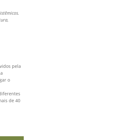
istêmicos.
tura,
vidos pela
ma
gar o
diferentes
mais de 40