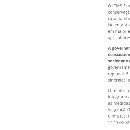
O ICMS Ecol
conservaçã
rural tamb
No entanto
em maior es
agricultore
A governan
ecossistêm
sociedade (
governamen
regional. E
sinérgica, 
O relatóri
integrar a 
as medidas
Vegetação N
Clima (Lei 
14.119/2021