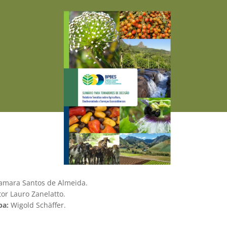
mara Santos de Almeida.
tor Lauro Zanelatto.
pa:
Wigold Schäffer.