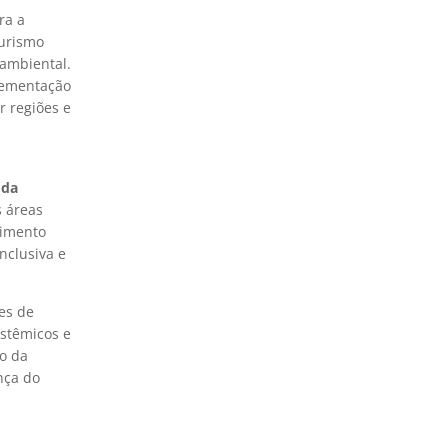
ra a
turismo
ambiental.
plementação
r regiões e
 da
s áreas
vimento
nclusiva e
es de
istêmicos e
o da
nça do