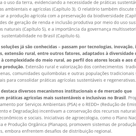
a o uso da terra, evidenciando a necessidade de práticas sustentá
as ambientais e agrícolas (Capítulo 3). O relatório também discute
iar a produção agrícola com a preservação da biodiversidade (Capít
des de geração de renda e inclusão produtiva por meio do uso sus
s naturais (Capítulo 5), e a importância da governança multissetor
sustentabilidade no Brasil (Capítulo 6).
 soluções já são conhecidas – passam por tecnologias, inovação, 
, extensão rural, entre outros fatores, adaptados à diversidade
, à complexidade do meio rural, ao perfil dos atores locais e aos 
e produção.
Extensão rural e valorização dos conhecimentos tradi
genas, comunidades quilombolas e outras populações tradicionais 
s para consolidar práticas agrícolas sustentáveis e regenerativas
o destaca diversos mecanismos institucionais e de mercado que
 práticas agrícolas mais sustentáveis e inclusivas no Brasil
. Pr
amento por Serviços Ambientais (PSA) e o REDD+ (Redução de Emi
to e Degradação) incentivam a conservação dos recursos naturai
econômicos e sociais. Iniciativas de agroecologia, como o Plano Na
ia e Produção Orgânica (Planapo), promovem sistemas de produçã
is, embora enfrentem desafios de distribuição regional.