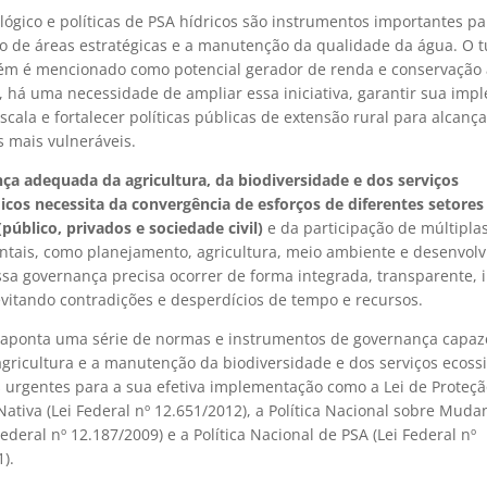
ógico e políticas de PSA hídricos são instrumentos importantes pa
o de áreas estratégicas e a manutenção da qualidade da água. O 
ém é mencionado como potencial gerador de renda e conservação 
, há uma necessidade de ampliar essa iniciativa, garantir sua im
cala e fortalecer políticas públicas de extensão rural para alcança
s mais vulneráveis.
ça adequada da agricultura, da biodiversidade e dos serviços
icos necessita da convergência de esforços de diferentes setores
público, privados e sociedade civil)
e da participação de múltipla
tais, como planejamento, agricultura, meio ambiente e desenvol
ssa governança precisa ocorrer de forma integrada, transparente, i
evitando contradições e desperdícios de tempo e recursos.
o aponta uma série de normas e instrumentos de governança capaz
agricultura e a manutenção da biodiversidade e dos serviços ecoss
 urgentes para a sua efetiva implementação como a Lei de Proteçã
ativa (Lei Federal nº 12.651/2012), a Política Nacional sobre Muda
Federal nº 12.187/2009) e a Política Nacional de PSA (Lei Federal nº
).