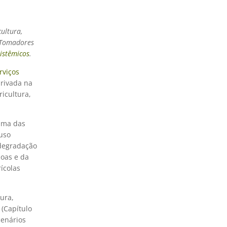
cultura,
 Tomadores
sistêmicos
.
rviços
privada na
ricultura,
uma das
 uso
 degradação
soas e da
ícolas
ura,
 (Capítulo
cenários