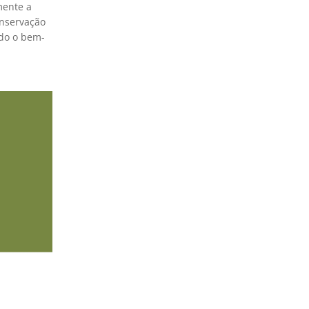
mente a
onservação
ndo o bem-