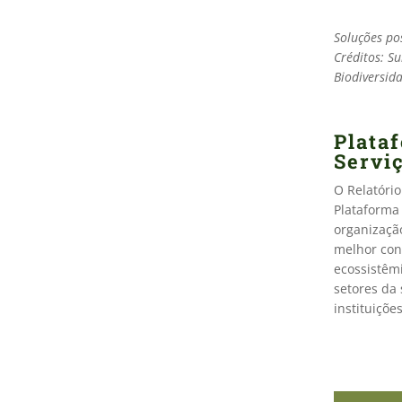
Soluções pos
Créditos: S
Biodiversida
Plataf
Servi
O Relatóri
Plataforma 
organização
melhor conh
ecossistêm
setores da 
instituiçõe