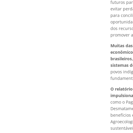
futuros par
evitar perd
para concil
oportunida
dos recurso
promover a 
Muitas das
econômicos
brasileiros
sistemas d
povos indí
fundamentai
O relatóri
impulsionam
como o Pag
Desmatamen
benefícios 
Agroecolog
sustentáve