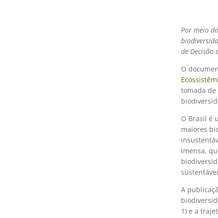
Por meio do
biodiversida
de Decisão
O document
Ecossistêm
tomada de 
biodiversid
O Brasil é
maiores bio
insustentá
imensa, qu
biodiversid
sustentáve
A publicaçã
biodiversid
1) e a traj