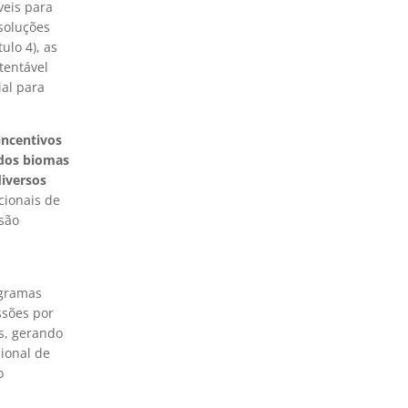
veis para
 soluções
ulo 4), as
tentável
ial para
incentivos
 dos biomas
diversos
cionais de
são
.
ogramas
ssões por
s, gerando
cional de
o