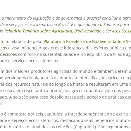
 cumprimento da legislação e de governan
ça é possível conciliar a agri
de e serviços ecossistêmicos no Brasil. É
o que aponta o Sumário para
 do
Relatório Temático sobre Agricultura, Biodiversidade e Serviços Ecos
o foi elaborado pela
Plataforma Brasileira de Biodiversidade e Se
icos
e visa influenciar gestores e lideranças das esferas pública e 
decisões com foco
na sustentabilidade e no equilíbrio da tríade ag
ade e serviços ecossistêmicos.
 um dos maiores produtores agrícolas do mundo e também detém 
diversidades do planeta. No entanto, a intensificação agrícola e o
vel dos recursos naturais ao longo da história resultaram em uma
e coloca em risco tanto a produção agrícola quanto a vida das pes
ade. A solução para esse desafio passa pela adoção de práticas agr
is.
o é composta por seis capítulos: a interdependência entre agricult
ade e serviços ecossistêmicos, destacando seus benefícios mútuos
etória histórica e atual dessas relações (Capítulo 2). São explorados 