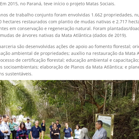
Em 2015, no Paraná, teve início o projeto Matas Sociais.
anos de trabalho conjunto foram
envolvidas 1.662 propriedades, n
0 hectares restaurados com plantio de mudas nativas e 2.717 hect
tes em conservação e regeneração natural. Foram plantadas/doa
 mudas de árvores nativas da Mata Atlântica (dados de 2019).
arceria são desenvolvidas ações de apoio ao fomento florestal; or
ação ambiental de propriedades; auxílio na restauração da Mata A
ocesso de certificação florestal; educação ambiental e capacitação;
os socioambientais; elaboração de Planos da Mata Atlântica; e pla
ns sustentáveis.