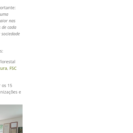
ortante:
 uma
aior nas
s de cada
a sociedade
as:
Florestal
tura
,
FSC
 os 15
anizações e