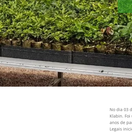
No dia 03 
Klabin. Fo
anos de par
Legais ini