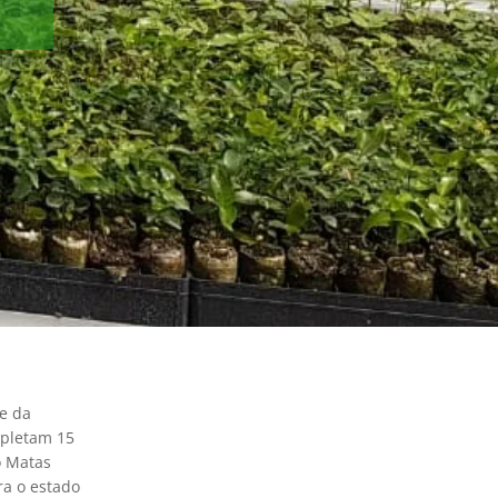
de da
mpletam 15
o Matas
ra o estado