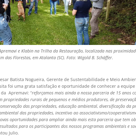
Apremavi e Klabin na Trilha da Restauração, localizada nas proximidad
im das Florestas, em Atalanta (SC). Foto: Wigold B. Schäffer.
 Cesar Batista Nogueira, Gerente de Sustentabilidade e Meio Ambie
isita foi uma grata satisfação e oportunidade de conhecer a equipe
s da Apremavi: “
reforçamos mais ainda a nossa parceria de 15 anos 
m propriedades rurais de pequenos e médios produtores, de preservaç
conservação das propriedades, educação ambiental, diversificação da p
mbiental das propriedades, incentivo ao associativismo/cooperativis
 novas oportunidades para ampliar ainda mais esta parceria que tem ob
resultados para os participantes dos nossos programas ambientais e soc
ou Julio.