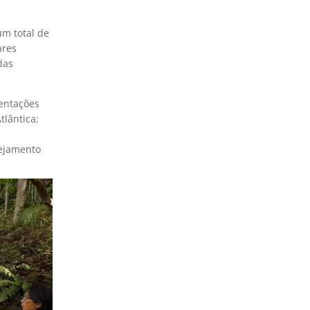
um total de
ares
das
ientações
tlântica;
nejamento