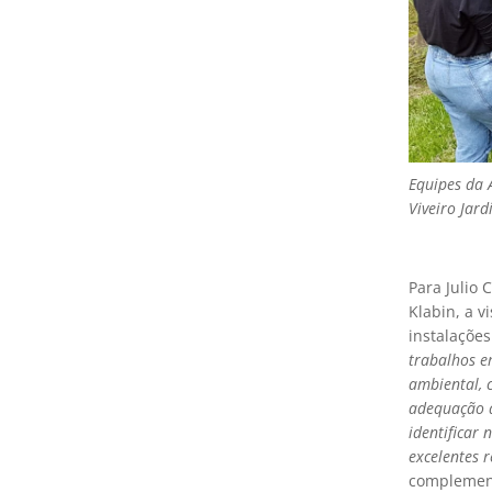
Equipes da 
Viveiro Jard
Para Julio
Klabin, a v
instalaçõe
trabalhos e
ambiental, 
adequação a
identificar
excelentes 
complement