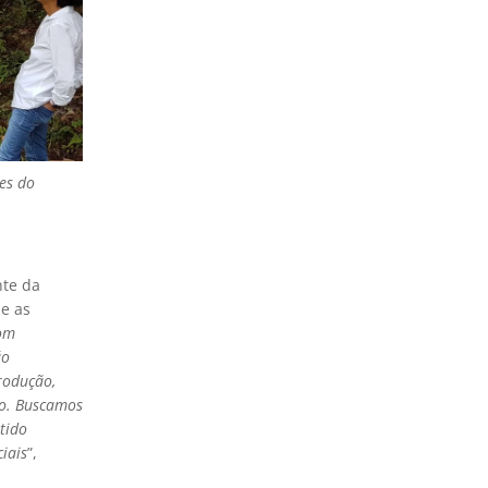
es do
nte da
 e as
com
ão
rodução,
mo. Buscamos
tido
iais
”,