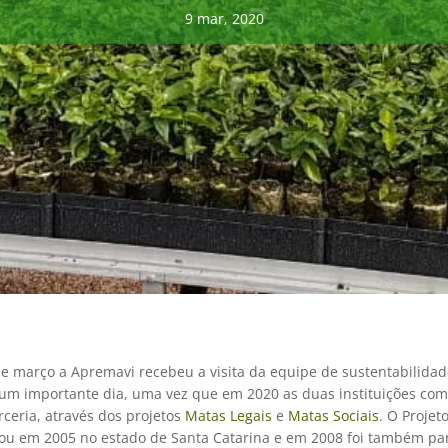
9 mar, 2020
de março a Apremavi recebeu a visita da equipe de sustentabilida
i um importante dia, uma vez que em 2020 as duas instituições co
ceria, através dos projetos
Matas Legais
e
Matas Sociais
. O Projet
ciou em 2005 no estado de Santa Catarina e em 2008 foi também pa