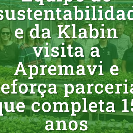
sustentabilida
e da Klabin
visita a
Apremavi e
reforça parceri
que completa 1
anos