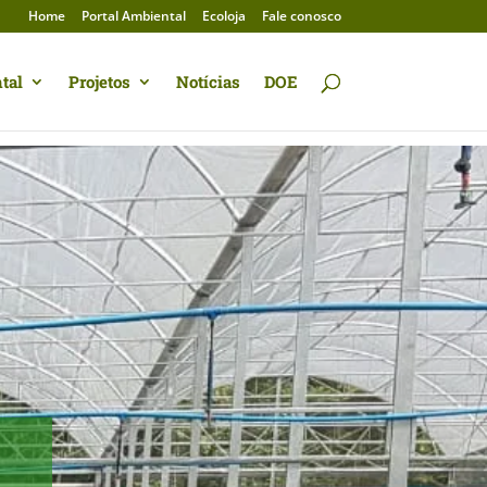
Home
Portal Ambiental
Ecoloja
Fale conosco
tal
Projetos
Notícias
DOE