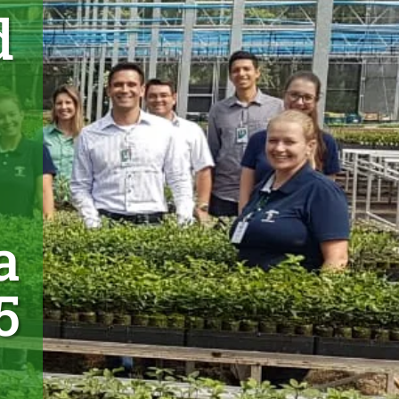
d
a
5