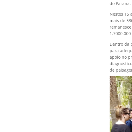
do Paraná. 
Nestes 15 
mais de 53
remanescen
1.7000.000
Dentro da p
para adequ
apoio no pr
diagnóstic
de paisage