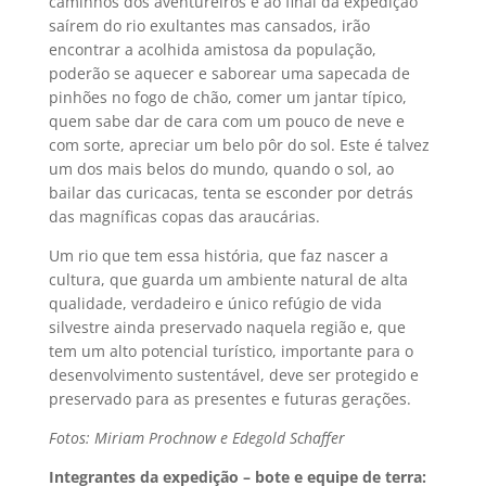
caminhos dos aventureiros e ao final da expedição
saírem do rio exultantes mas cansados, irão
encontrar a acolhida amistosa da população,
poderão se aquecer e saborear uma sapecada de
pinhões no fogo de chão, comer um jantar típico,
quem sabe dar de cara com um pouco de neve e
com sorte, apreciar um belo pôr do sol. Este é talvez
um dos mais belos do mundo, quando o sol, ao
bailar das curicacas, tenta se esconder por detrás
das magníficas copas das araucárias.
Um rio que tem essa história, que faz nascer a
cultura, que guarda um ambiente natural de alta
qualidade, verdadeiro e único refúgio de vida
silvestre ainda preservado naquela região e, que
tem um alto potencial turístico, importante para o
desenvolvimento sustentável, deve ser protegido e
preservado para as presentes e futuras gerações.
Fotos: Miriam Prochnow e Edegold Schaffer
Integrantes da expedição – bote e equipe de terra: