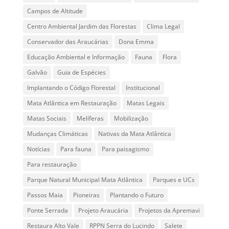
Campos de Altitude
Centro Ambiental Jardim das Florestas
Clima Legal
Conservador das Araucárias
Dona Emma
Educação Ambiental e Informação
Fauna
Flora
Galvão
Guia de Espécies
Implantando o Código Florestal
Institucional
Mata Atlântica em Restauração
Matas Legais
Matas Sociais
Melíferas
Mobilização
Mudanças Climáticas
Nativas da Mata Atlântica
Notícias
Para fauna
Para paisagismo
Para restauração
Parque Natural Municipal Mata Atlântica
Parques e UCs
Passos Maia
Pioneiras
Plantando o Futuro
Ponte Serrada
Projeto Araucária
Projetos da Apremavi
Restaura Alto Vale
RPPN Serra do Lucindo
Salete