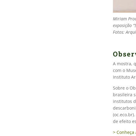
Miriam Proc
exposição “
Fotos: Arqu
Obser
A mostra, 
com o Muse
Instituto A
Sobre o Obs
brasileira 
institutos 
descarboniz
(oc.eco.br)
de efeito e
> Conheça a