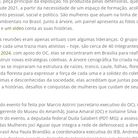
 peça principal da exposição, foi produzida pelas defensoras, qu
sde 2021, a partir da necessidade de um espaço de formação, aco
nto pessoal, social e político. São mulheres que atuam na linha de
ambientais no Brasil. Junto à árvore, um painel apresenta as fotos 
 e
um vídeo
conta as suas histórias.
 as reuniões eram apenas virtuais com algumas lideranças. O grupo
cada uma trazia mais ativistas – hoje, são cerca de 40 integrante
 2024
, com apoio do OC, elas se encontraram em Brasília para rea
struir novas estratégias coletivas. A árvore cenográfica foi criada n
as se inspiraram na estrutura de raízes, tronco, caule, folhas, flor
da floresta para expressar a força de cada uma e a solidez do cole
imas e desconhecidas da sociedade, elas acreditam que juntas p
e a histórias, desafios e conquistas de mulheres que cuidam de se
do evento foi feita por Marcio Astrini (secretário executivo do OC),
gerente do Museu do Amanhã), Joana Amaral (OC) e Isvilaine Silva 
am do evento, a deputada federal Duda Salabert (PDT-MG); a asses
das Mulheres Joci Aguiar (que integra a rede de defensoras); a dire
Brasil Ana Paula Brandão; a coordenadora executiva do IEB, Andrei