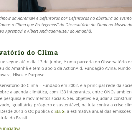
hnow da Apremavi e Defensoras por Defensoras na abertura do evento
Somos o Clima que Protegemos” do Observatório do Clima no Museu d
ivo Apremavi e
Albert Andrade/Museu do Amanhã.
vatório do Clima
que segue até o dia 13 de junho, é uma parceria do Observatório d
u do Amanhã e tem o apoio da ActionAid, Fundação Avina, Fundo 
rayara, Hivos e Purpose.
ervatório do Clima – Fundado em 2002, é a principal rede da socie
sobre a agenda climática, com 133 integrantes, entre ONGs ambient
de pesquisa e movimentos sociais. Seu objetivo é ajudar a construir
ado, igualitário, próspero e sustentável, na luta contra a crise cli
. Desde 2013 o OC publica o
SEEG
, a estimativa anual das emissões
stufa do Brasil.
 iniciativa