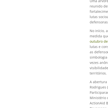
Uma árvore,
reunido de
fortalecime
lutas socio
defensoras
No início,
medida que 
outubro de
lutas e con
as defensor
simbologia 
vezes anôn
visibilidad
territórios.
A abertura 
Rodrigues (
Participar
Ministério 
ActionAid 