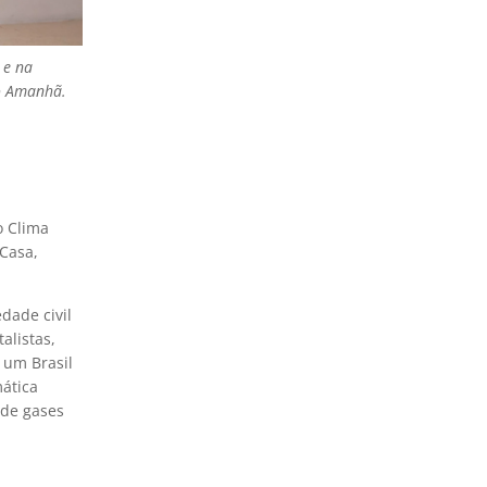
 e na
o Amanhã.
o Clima
Casa,
dade civil
alistas,
 um Brasil
mática
 de gases