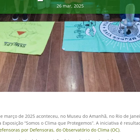
26 mar, 2025
de março de 2025 aconteceu, no Museu do Amanhã, no Rio de Janei
 Exposição “Somos o Clima que Protegemos”. A iniciativa é resulta
efensoras por Defensoras, do Observatório do Clima (OC)
.