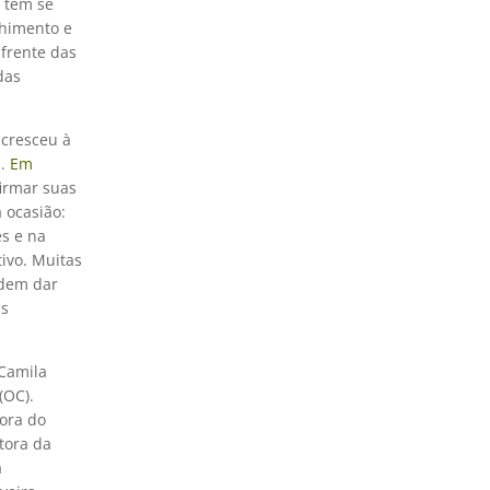
e têm se
lhimento e
 frente das
das
 cresceu à
s.
Em
firmar suas
a ocasião:
es e na
tivo. Muitas
odem dar
us
 Camila
(OC).
sora do
tora da
a