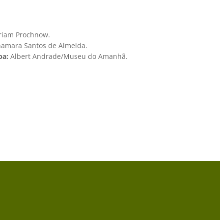
riam Prochnow.
amara Santos de Almeida.
pa:
Albert Andrade/Museu do Amanhã.