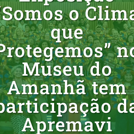
“Somos o Clim
que
Protegemos” n
Museu do
Amanhã tem
participação d
Apremavi