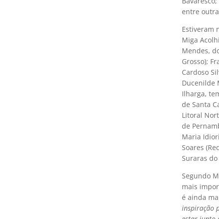
Bavaresco; 
entre outr
Estiveram 
Miga Acolh
Mendes, do 
Grosso); Fr
Cardoso Sil
Ducenilde M
Ilharga, t
de Santa Ca
Litoral Nor
de Pernamb
Maria Idior
Soares (Red
Suraras do 
Segundo Mi
mais impor
é ainda ma
inspiração 
estar junto