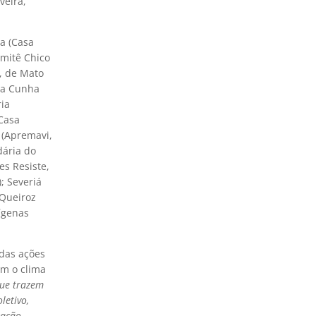
veira,
a (Casa
itê Chico
, de Mato
lva Cunha
ria
(Casa
 (Apremavi,
ária do
es Resiste,
 Severiá
 Queiroz
ígenas
 das ações
om o clima
que trazem
letivo,
zação