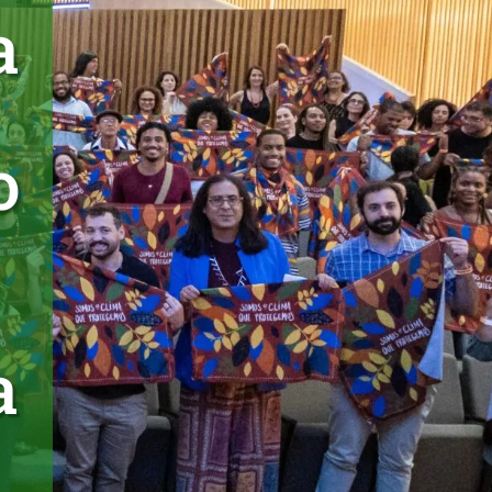
a
o
a