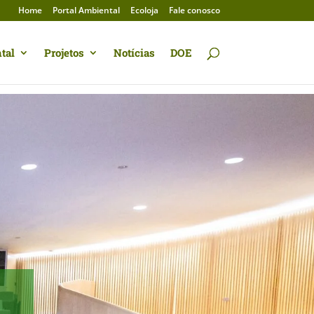
Home
Portal Ambiental
Ecoloja
Fale conosco
tal
Projetos
Notícias
DOE