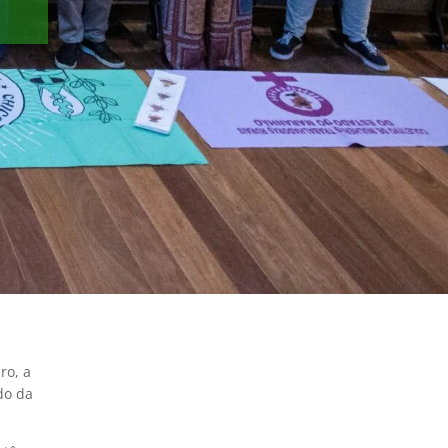
ro, a
do da