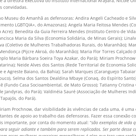
e a diretora executiva do Instituto Internacional Arayara, Nicole Oli
as convidadas.
no Museu do Amanhã as defensoras: Andira Angeli Cacheado e Silv
imento LGBTQIA+, do Amazonas); Angela Maria Feitosa Mendes (Com
Acre); Benedita da Guia Ferreira Mendes (Instituto Centro de Vida
ancisca Maria da Silva (Economia Solidária, de Minas Gerais); Lina
va (Coletivo de Mulheres Trabalhadoras Rurais, do Maranhão); Ma
endonça (Pijcre Akroá, do Maranhão); Maria Flor Torres Calçado 
emplo Maria Bárbara Soeira Toya Azakar, do Pará); Miriam Prochnow
tarina); Neide Alves dos Santos (Rede Territorial de Economia Solid
te e Agreste Baiano, da Bahi
a); Sarah Marques (Caranguejo T
abaiar
uco), Selma dos Santos Dealdina Mbaye (Conaq, do Espírito Santo);
iê (Fundo Casa Socioambiental, de Mato Grosso); Tatianny Cristina
e Jandyras, do Pará); Valdinéia Sauré (Associação de Mulheres Ind
Tapajós, do Pará).
riam Prochnow, dar visibilidade às vivências de cada uma, é uma
tantes de apoio ao trabalho das defensoras. Fazer essa conexão c
is importante, por conta do momento atual: “
são exemplos de vida 
para seguir adiante e também para serem replicados. Ser parte desse co
 com essas mulheres guerreiras maravilhosas é algo que traz uma reali