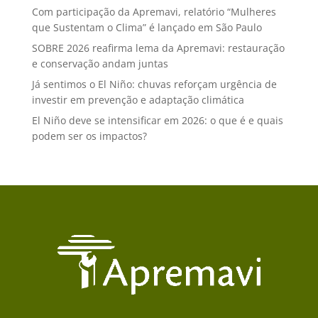
Com participação da Apremavi, relatório “Mulheres
que Sustentam o Clima” é lançado em São Paulo
SOBRE 2026 reafirma lema da Apremavi: restauração
e conservação andam juntas
Já sentimos o El Niño: chuvas reforçam urgência de
investir em prevenção e adaptação climática
El Niño deve se intensificar em 2026: o que é e quais
podem ser os impactos?