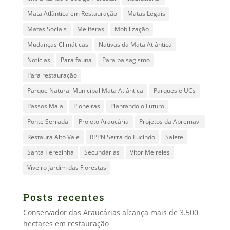
Mata Atlântica em Restauração
Matas Legais
Matas Sociais
Melíferas
Mobilização
Mudanças Climáticas
Nativas da Mata Atlântica
Notícias
Para fauna
Para paisagismo
Para restauração
Parque Natural Municipal Mata Atlântica
Parques e UCs
Passos Maia
Pioneiras
Plantando o Futuro
Ponte Serrada
Projeto Araucária
Projetos da Apremavi
Restaura Alto Vale
RPPN Serra do Lucindo
Salete
Santa Terezinha
Secundárias
Vitor Meireles
Viveiro Jardim das Florestas
Posts recentes
Conservador das Araucárias alcança mais de 3.500
hectares em restauração