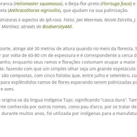
ranca (
Heliomaster squamosus
), o Beija-flor-preto (
Florisuga fusca
) e
eta (
Anthracothorax nigricollis
), que ajudam na sua polinização.
struturas e aspectos do Ipê-rosa. Fotos: Jan Meerman, Nicole Estrella, J
i Martínez; através do
Biodiversity4All
.
orte, atinge até 30 metros de altura quando no meio da floresta. 
r por volta de 60-80 cm de espessura e é correspondente a cerca 
anho, enquanto seus ramos e florações costumam ocupar a maior 
rte, fazendo com que um simples olhar seja um grande espetáculo 
s são compostas, com cinco folíolos que, entre julho e setembro, 
 para esplêndidos ramos de flores esperando serem polinizadas p
e aves.
 origina-se da língua indígena Tupi, significando “casca dura”. T
te conhecida por outros nomes, como pau d’arco, por se tratar d
 durante muitos anos, foi utilizada por indígenas para a manufatu