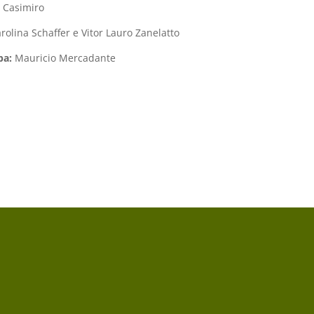
 Casimiro
rolina Schaffer e Vitor Lauro Zanelatto
pa:
Mauricio Mercadante