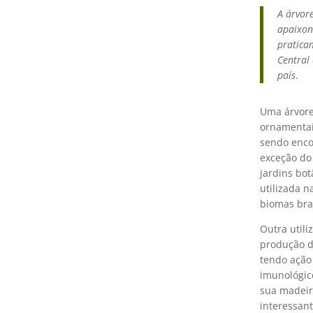
A árvore
apaixon
pratica
Central
país
.
Uma árvore
ornamentai
sendo enc
exceção do
jardins bot
utilizada n
biomas bras
Outra utili
produção d
tendo ação 
imunológico
sua madeir
interessant