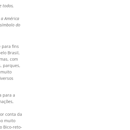
e todos,
a a América
 símbolo do
 para fins
lo Brasil,
omas, com
, parques,
 muito
iversos
a para a
mações,
por conta da
ão muito
o Bico-reto-