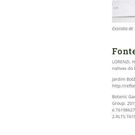
Exsicata de
Font
LORENZI, H.
nativas do 
Jardim Bot
http://reflo
Botanic Gar
Group. 201
e.T6198627
2.RLTS.T61