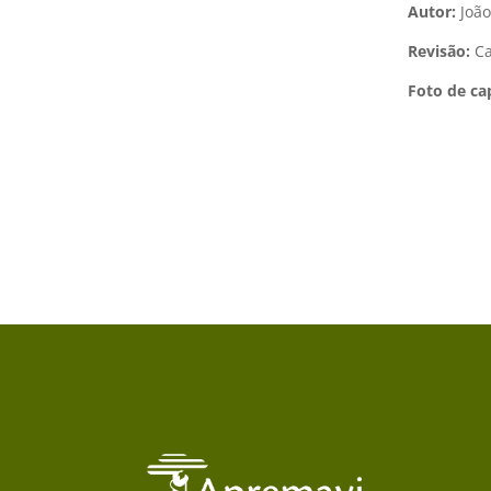
Autor:
João
Revisão:
Ca
Foto de ca