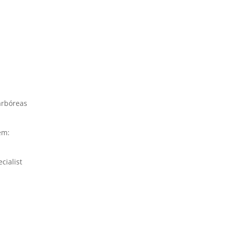
 arbóreas
em:
cialist