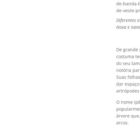
de-banda-b
de-veste-pr
Diferentes e
Nova e Ivan
De grande p
costuma te
do seu tam
notória pa
Suas folha
dar espaço
artrópodes 
O nome ipê
popularmen
árvore que,
arcos.