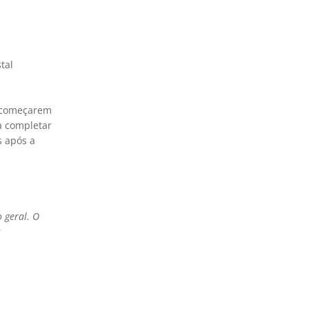
tal
s começarem
ra completar
s após a
 geral. O
s