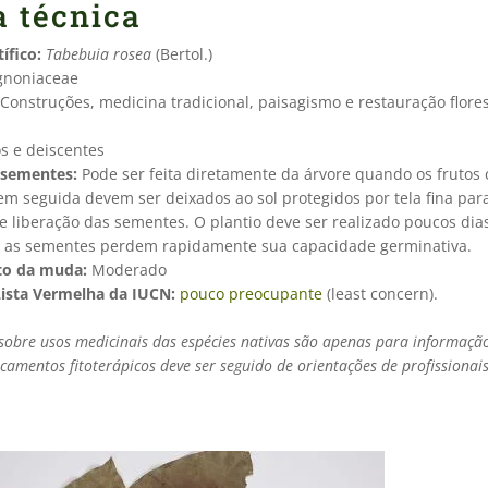
a técnica
ífico:
Tabebuia rosea
(Bertol.)
gnoniaceae
Construções, medicina tradicional, paisagismo e restauração flores
s e deiscentes
 sementes:
Pode ser feita diretamente da árvore quando os fruto
 em seguida devem ser deixados ao sol protegidos por tela fina pa
e liberação das sementes. O plantio deve ser realizado poucos dia
is as sementes perdem rapidamente sua capacidade germinativa.
to da muda:
Moderado
Lista Vermelha da IUCN:
pouco preocupante
(least concern).
sobre usos medicinais das espécies nativas são apenas para informação
camentos fitoterápicos deve ser seguido de orientações de profissionai