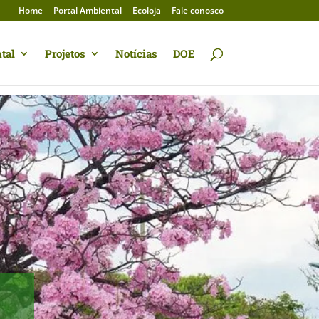
Home
Portal Ambiental
Ecoloja
Fale conosco
tal
Projetos
Notícias
DOE