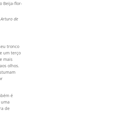
 o Beija-flor-
. Arturo de
Seu tronco
de um terço
e mais
aos olhos.
costumam
or
ambém é
e uma
ra de