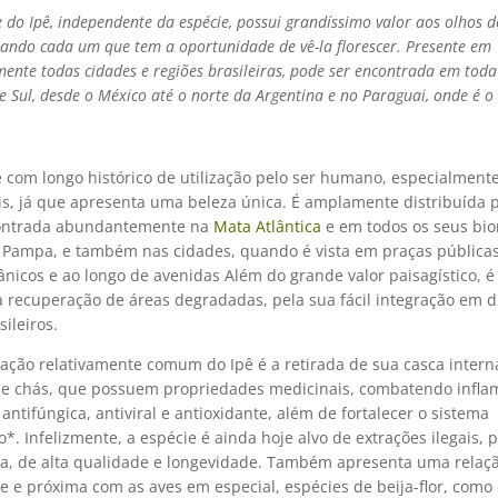
 do Ipê, independente da espécie, possui grandíssimo valor aos olhos d
ando cada um que tem a oportunidade de vê-la florescer. Presente em
mente todas cidades e regiões brasileiras, pode ser encontrada em tod
 e Sul, desde o México até o norte da Argentina e no Paraguai, onde é o
 com longo histórico de utilização pelo ser humano, especialmente
s, já que apresenta uma beleza única. É amplamente distribuída pe
ontrada abundantemente na
Mata Atlântica
e em todos os seus bi
 Pampa, e também nas cidades, quando é vista em praças públicas
ânicos e ao longo de avenidas Além do grande valor paisagístico, é
a recuperação de áreas degradadas, pela sua fácil integração em d
ileiros.
zação relativamente comum do Ipê é a retirada de sua casca intern
e chás, que possuem propriedades medicinais, combatendo infla
antifúngica, antiviral e antioxidante, além de fortalecer o sistema
*. Infelizmente, a espécie é ainda hoje alvo de extrações ilegais, 
a, de alta qualidade e longevidade. Também apresenta uma relaç
e e próxima com as aves em especial, espécies de beija-flor, como 