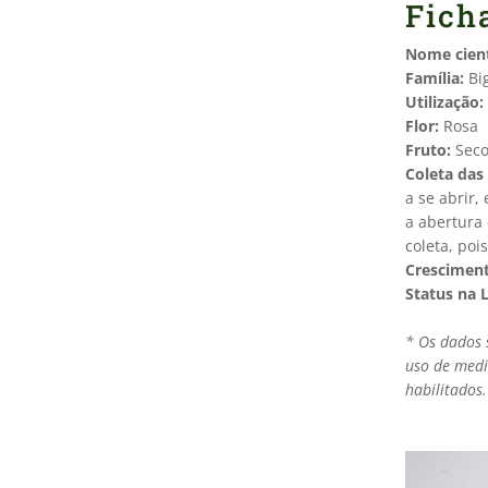
Fich
Nome cient
Família:
Bi
Utilização:
Flor:
Rosa
Fruto:
Seco
Coleta das
a se abrir,
a abertura 
coleta, po
Crescimen
Status na 
* Os dados 
uso de medi
habilitados.