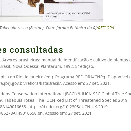
Tabebuia rosea (Bertol.). Foto: Jardim Botânico do RJ/
REFLORA
.
es consultadas
 Árvores brasileiras: manual de identificação e cultivo de plantas
Brasil. Nova Odessa: Plantarum, 1992. 5ª edição.
ânico do Rio de Janeiro (ed.). Programa REFLORA/CNPq. Disponível 
ra.jbrj.gov.br/reflora/listaBrasil/. Acesso em: 27 set. 2021.
dens Conservation International (BGCI) & IUCN SSC Global Tree Spe
9. Tabebuia rosea. The IUCN Red List of Threatened Species 2019:
8A149016658. https://dx.doi.org/10.2305/IUCN.UK.2019-
986278A149016658.en. Acesso em: 27 set. 2021.