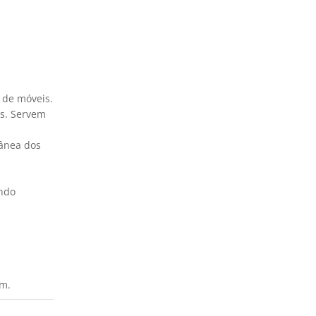
o de móveis.
es. Servem
ânea dos
indo
em.