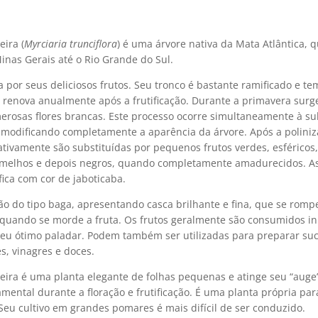
eira (
Myrciaria trunciflora
) é uma árvore nativa da Mata Atlântica, 
inas Gerais até o Rio Grande do Sul.
 por seus deliciosos frutos. Seu tronco é bastante ramificado e te
se renova anualmente após a frutificação. Durante a primavera su
erosas flores brancas. Este processo ocorre simultaneamente à su
, modificando completamente a aparência da árvore. Após a poliniz
ativamente são substituídas por pequenos frutos verdes, esféricos
melhos e depois negros, quando completamente amadurecidos. As
fica com cor de jaboticaba.
ão do tipo baga, apresentando casca brilhante e fina, que se romp
 quando se morde a fruta. Os frutos geralmente são consumidos in
seu ótimo paladar. Podem também ser utilizadas para preparar suco
s, vinagres e doces.
beira é uma planta elegante de folhas pequenas e atinge seu “aug
mental durante a floração e frutificação. É uma planta própria par
Seu cultivo em grandes pomares é mais difícil de ser conduzido.