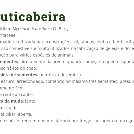
uticabeira
ífico
:
Myrciaria trunciflora
O. Berg.
yrtaceae.
 madeira utilizada para construção civil, tábuas, lenha e fabricaçã
 são comestíveis e muito utilizados na fabricação de geléias e doc
ação para várias espécies de animais.
sementes
: diretamente da árvore quando começar a queda espont
ecolhê-los do chão.
oleta de sementes
: outubro a dezembro.
o escuro, arredondado, contendo no máximo três sementes, possu
amente 3cm.
a rente ao caule.
to da muda
: lento.
o
: rápida.
ta ciliar, aberta.
o
: espécie frequentemente atacada por fungo causador da ferrug