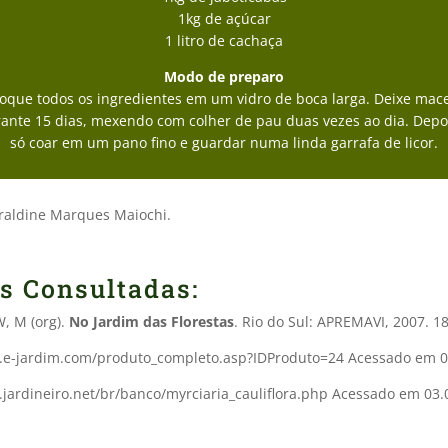
1kg de açúcar
1 litro de cachaça
Modo de preparo
oque todos os ingredientes em um vidro de boca larga. Deixe mac
ante 15 dias, mexendo com colher de pau duas vezes ao dia. Depo
só coar em um pano fino e guardar numa linda garrafa de licor.
aldine Marques Maiochi.
s Consultadas:
 M (org).
No Jardim das Florestas
. Rio do Sul: APREMAVI, 2007. 1
.e-jardim.com/produto_completo.asp?IDProduto=24 Acessado em 0
.jardineiro.net/br/banco/myrciaria_cauliflora.php Acessado em 03.