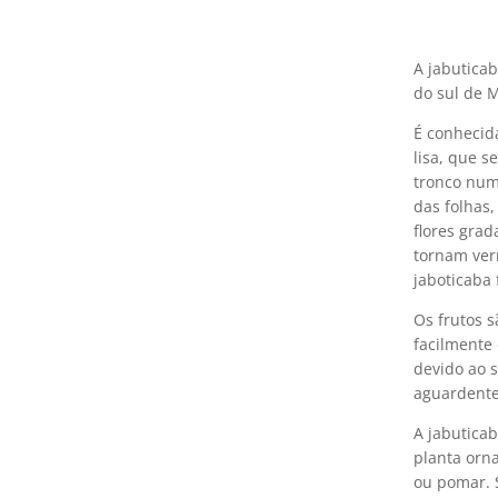
A jabuticab
do sul de M
É conhecida
lisa, que 
tronco num
das folhas
flores grad
tornam ver
jaboticaba 
Os frutos s
facilmente
devido ao 
aguardente
A jabutica
planta orna
ou pomar. 