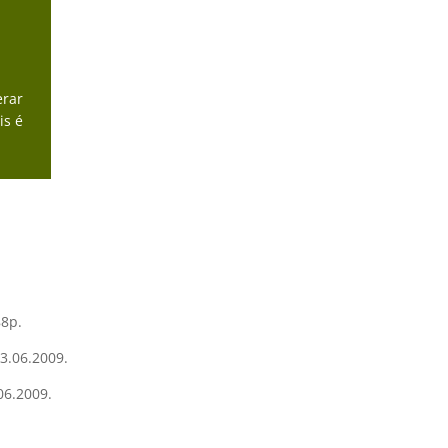
erar
is é
88p.
3.06.2009.
06.2009.