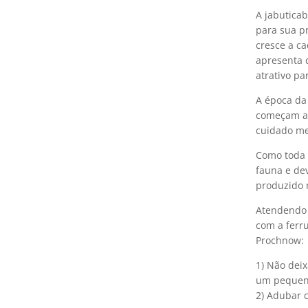
A jabutica
para sua p
cresce a c
apresenta 
atrativo pa
A época da
começam a 
cuidado me
Como toda 
fauna e dev
produzido 
Atendendo 
com a ferr
Prochnow:
1) Não deix
um pequeno 
2) Adubar 