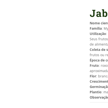
Jab
Nome cient
Família
: M
Utilização
:
Seus frutos
de aliment
Coleta de 
frutos ou r
Época de c
Fruto
: rox
aproximad
Flor
: branc
Crescimen
Germinaçã
Plantio
: ma
Observaçã