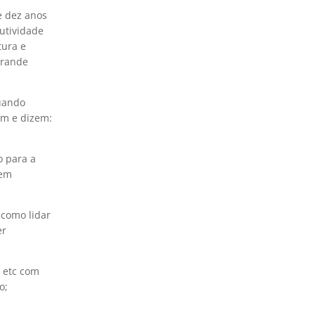
e dez anos
utividade
tura e
grande
quando
am e dizem:
o para a
tem
como lidar
er
, etc com
o;