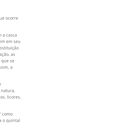
que ocorre
m a casca
rgem em seu
bstituição
ação, as
, que se
sim, a
e
 natura,
s, licores,
e” como
a o quintal