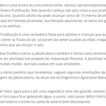
beira é uma árvore de crescimento lento, demora aproximadament
rimeira frutificação. Mas quando começa não pára mais e sua prod
ada ano. Quando adulta ela pode alcançar cerca de 15 metros de al
copa em formato piramidal. Sua floração abundante, se torna um 
ra as abelhas.
 frutificação é uma verdadeira festa para adultos e crianças que 
comer os frutos do pé, só param de comer quando as mães cheg
nino que vai entupir o ralo.
boa frutífera nativa a jabuticabeira também é ótima como aliment
e ser plantada nos projetos de restauração florestal. A Apremavi 
muitas mudas, que são usadas em suas atividades.
a vários pedidos que recebemos, seguem algumas orientações de 
ugem da jaboticabeira. As dicas são do Engenheiro Agrônomo Rain
ar faltar água para o pé: uma sugestão é uma lata grande, tambor
furo para ficar gotejando água, e assim, não causar déficit hídric
com esterco curtido ou cama-de-aviário bem decomposto.