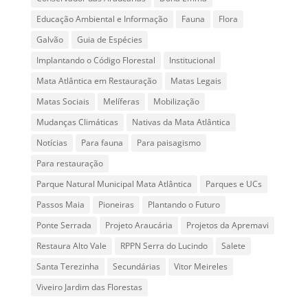
Educação Ambiental e Informação
Fauna
Flora
Galvão
Guia de Espécies
Implantando o Código Florestal
Institucional
Mata Atlântica em Restauração
Matas Legais
Matas Sociais
Melíferas
Mobilização
Mudanças Climáticas
Nativas da Mata Atlântica
Notícias
Para fauna
Para paisagismo
Para restauração
Parque Natural Municipal Mata Atlântica
Parques e UCs
Passos Maia
Pioneiras
Plantando o Futuro
Ponte Serrada
Projeto Araucária
Projetos da Apremavi
Restaura Alto Vale
RPPN Serra do Lucindo
Salete
Santa Terezinha
Secundárias
Vitor Meireles
Viveiro Jardim das Florestas