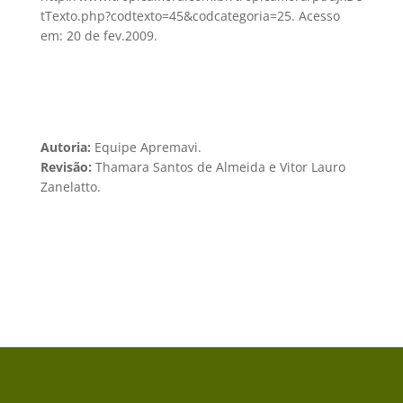
tTexto.php?codtexto=45&codcategoria=25. Acesso
em: 20 de fev.2009.
Autoria:
Equipe Apremavi.
Revisão:
Thamara Santos de Almeida e Vitor Lauro
Zanelatto.