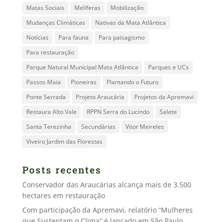
Matas Sociais
Melíferas
Mobilização
Mudanças Climáticas
Nativas da Mata Atlântica
Notícias
Para fauna
Para paisagismo
Para restauração
Parque Natural Municipal Mata Atlântica
Parques e UCs
Passos Maia
Pioneiras
Plantando o Futuro
Ponte Serrada
Projeto Araucária
Projetos da Apremavi
Restaura Alto Vale
RPPN Serra do Lucindo
Salete
Santa Terezinha
Secundárias
Vitor Meireles
Viveiro Jardim das Florestas
Posts recentes
Conservador das Araucárias alcança mais de 3.500
hectares em restauração
Com participação da Apremavi, relatório “Mulheres
que Sustentam o Clima” é lançado em São Paulo