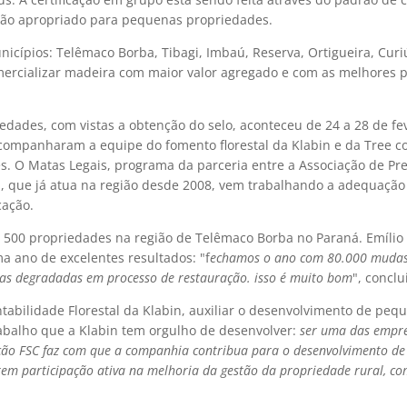
drão apropriado para pequenas propriedades.
icípios: Telêmaco Borba, Tibagi, Imbaú, Reserva, Ortigueira, Curiú
omercializar madeira com maior valor agregado e com as melhores p
riedades, com vistas a obtenção do selo, aconteceu de 24 a 28 de fe
companharam a equipe do fomento florestal da Klabin e da Tree co
des. O Matas Legais, programa da parceria entre a Associação de Pr
n, que já atua na região desde 2008, vem trabalhando a adequação
cação.
 500 propriedades na região de Telêmaco Borba no Paraná. Emílio
a ano de excelentes resultados: "f
echamos o ano com 80.000 mudas
eas degradadas em processo de restauração. isso é muito bom
", conclu
abilidade Florestal da Klabin, auxiliar o desenvolvimento de peq
balho que a Klabin tem orgulho de desenvolver: 
ser uma das empr
icação FSC faz com que a companhia contribua para o desenvolvimento 
m participação ativa na melhoria da gestão da propriedade rural, co