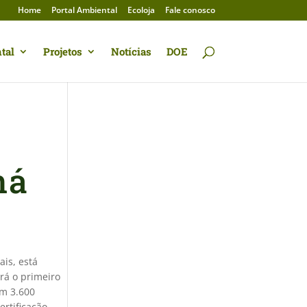
Home
Portal Ambiental
Ecoloja
Fale conosco
tal
Projetos
Notícias
DOE
ná
ais, está
erá o primeiro
om 3.600
ertificação