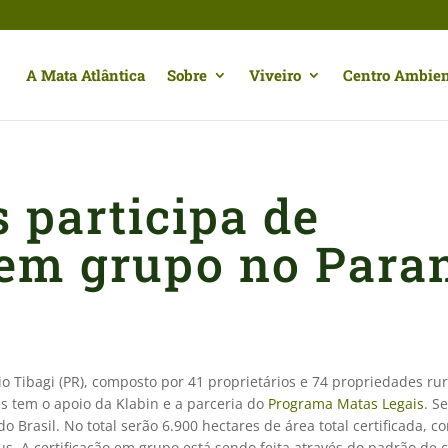
A Mata Atlântica
Sobre
Viveiro
Centro Ambien
 participa de
 em grupo no Para
 Tibagi (PR), composto por 41 proprietários e 74 propriedades rur
les tem o apoio da Klabin e a parceria do
Programa Matas Legais
. S
do Brasil. No total serão 6.900 hectares de área total certificada, c
us. A certificação em grupo está sendo feita através do padrão de c