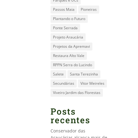
Parques e UCs
Passos Maia
Pioneiras
Plantando o Futuro
Ponte Serrada
Projeto Araucária
Projetos da Apremavi
Restaura Alto Vale
RPPN Serra do Lucindo
Salete
Santa Terezinha
Secundárias
Vitor Meireles
Viveiro Jardim das Florestas
Posts
recentes
Conservador das
Araucárias alcança mais de