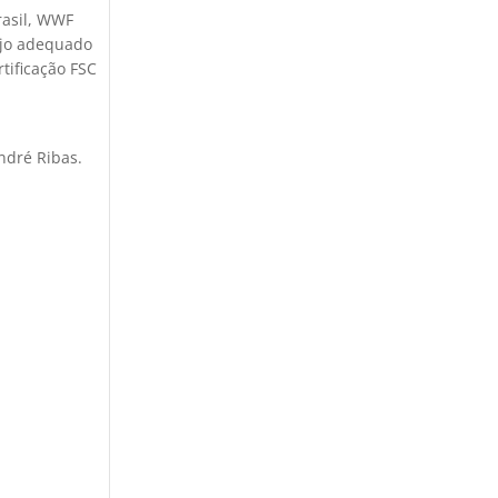
rasil, WWF
nejo adequado
tificação FSC
ndré Ribas.