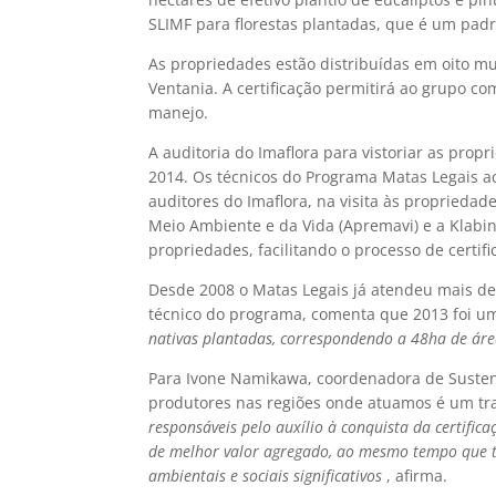
SLIMF para florestas plantadas, que é um pa
As propriedades estão distribuídas em oito mun
Ventania. A certificação permitirá ao grupo c
manejo.
A auditoria do Imaflora para vistoriar as prop
2014. Os técnicos do Programa Matas Legais a
auditores do Imaflora, na visita às proprieda
Meio Ambiente e da Vida (Apremavi) e a Klabi
propriedades, facilitando o processo de certifi
Desde 2008 o Matas Legais já atendeu mais de
técnico do programa, comenta que 2013 foi um
nativas plantadas, correspondendo a 48ha de ár
Para Ivone Namikawa, coordenadora de Sustent
produtores nas regiões onde atuamos é um tra
responsáveis pelo auxílio à conquista da certif
de melhor valor agregado, ao mesmo tempo que te
ambientais e sociais significativos
, afirma.