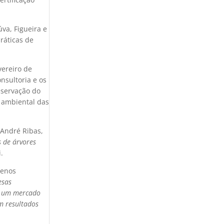
va, Figueira e
ráticas de
vereiro de
nsultoria e os
eservação do
 ambiental das
 André Ribas,
 de árvores
i.
uenos
esas
de um mercado
m resultados