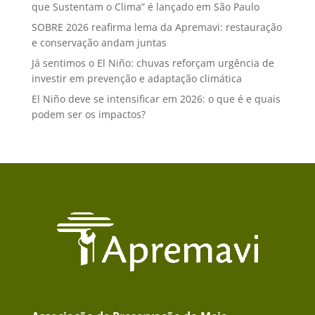
que Sustentam o Clima” é lançado em São Paulo
SOBRE 2026 reafirma lema da Apremavi: restauração
e conservação andam juntas
Já sentimos o El Niño: chuvas reforçam urgência de
investir em prevenção e adaptação climática
El Niño deve se intensificar em 2026: o que é e quais
podem ser os impactos?